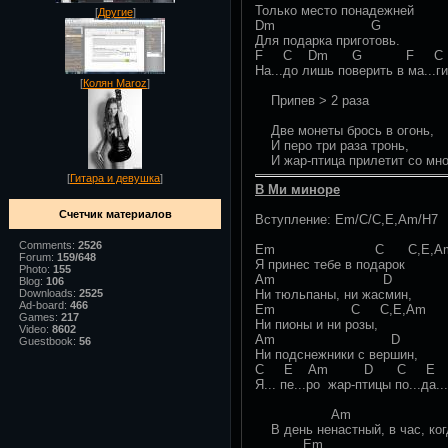
Только место понадежней
[
Другие
]
Dm G
Для подарка приготовь.
F C Dm G F C
На...до лишь поверить в ма...
[
Колян Maroz
]
Припев > 2 раза
Две монеты брось в огонь,
И перо три раза тронь,
И жар-птица прилетит со мно
[
Гитара и девушка
]
В Ми миноре
Счетчик материалов
Вступление: Еm/C/С,E,Am/H7
Comments:
2526
Em C С,E,A
Forum:
159/648
Я принес тебе в подарок
Photo:
155
Am D
Blog:
106
Ни тюльпаны, ни жасмин,
Downloads:
2525
Ad-board:
466
Em C С,E,Am
Games:
217
Ни пионы и ни розы,
Video:
8602
Am D
Guestbook:
56
Ни подснежники с вершин,
C E Am D C E 
Я... пе...ро жар-птицы по...да.
Am
В день ненастный, в час, ког
Em