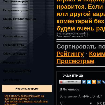
Тексты и аккорды
нравится. Если
Гитарный и др. софт
или другой вар
Общий каталог файлов
коментарий без
будем очень ра
Форум
В категории объявлений:
1
Фотоальбомы
Показано объявлений:
1-1
Сортировать п
Гостевая книга
Рейтингу
·
Комм
Обратная связь
Просмотрам
Новости сайта
Видеопортал (NEW)
Жар птица
Онлайн игры
Поделиться…
Новое на форуме
В Ля миноре
Как вставить видео или аудио на
Вступление: Am/F/F,E,Dm/E7
сайт или в форуме?
(7)
[
Как добавить материал на сайт или
Am F F C D
в форуме?
]