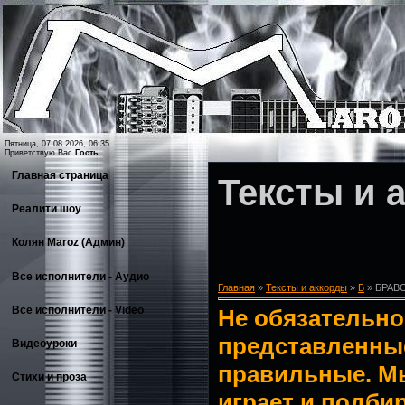
Пятница, 07.08.2026, 06:35
Приветствую Вас
Гость
Главная страница
Тексты и 
Реалити шоу
Колян Maroz (Админ)
Все исполнители - Аудио
Главная
»
Тексты и аккорды
»
Б
» БРАВ
Все исполнители - Video
Не обязательно 
представленные
Видеоуроки
правильные. М
Стихи и проза
играет и подбир