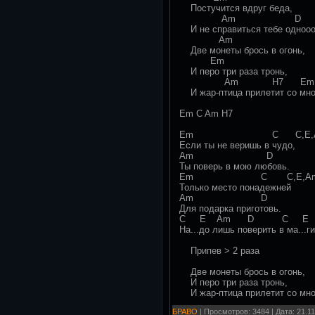
Постучится вдруг беда,
Am D
И не справиться тебе одноoo
Am
Две монеты брось в огонь,
Em
И перо три раза тронь,
Am H7 Em
И жар-птица прилетит со мно
Em C Am H7
Em C С,E,A
Если ты не веришь в чудо,
Am D
Ты поверь в мою любовь.
Em C С,E,A
Только место понадежней
Am D
Для подарка приготовь.
C E Am D C E
На...до лишь поверить в ма...
Припев > 2 раза
Две монеты брось в огонь,
И перо три раза тронь,
И жар-птица прилетит со мно
БРАВО
| Просмотров: 3484 | Дата:
21.1