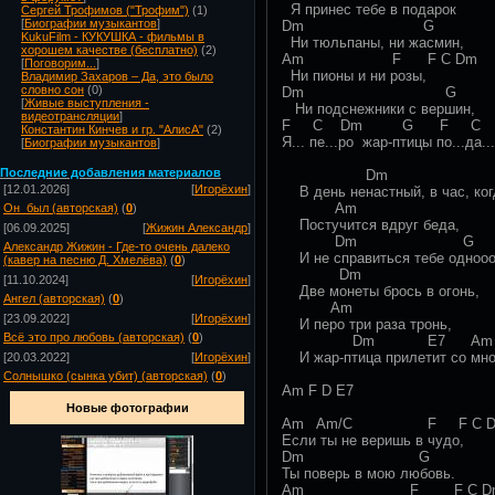
Я принес тебе в подарок
Сергей Трофимов ("Трофим")
(1)
[
Биографии музыкантов
]
Dm G
KukuFilm - КУКУШКА - фильмы в
Ни тюльпаны, ни жасмин,
хорошем качестве (бесплатно)
(2)
Am F F C Dm
[
Поговорим...
]
Ни пионы и ни розы,
Владимир Захаров – Да, это было
словно сон
(0)
Dm G
[
Живые выступления -
Ни подснежники с вершин,
видеотрансляции
]
F C Dm G F C 
Константин Кинчев и гр. "АлисА"
(2)
Я... пе...ро жар-птицы по...да.
[
Биографии музыкантов
]
Посл
едние добавления материалов
Dm
[12.01.2026]
[
Игорёхин
]
В день ненастный, в час, ког
Am
Он_был (авторская)
(
0
)
Постучится вдруг беда,
[06.09.2025]
[
Жижин Александр
]
Dm G
Александр Жижин - Где-то очень далеко
И не справиться тебе одноoo
(кавер на песню Д. Хмелёва)
(
0
)
Dm
[11.10.2024]
[
Игорёхин
]
Две монеты брось в огонь,
Ангел (авторская)
(
0
)
Am
[23.09.2022]
[
Игорёхин
]
И перо три раза тронь,
Всё это про любовь (авторская)
(
0
)
Dm E7 Am
И жар-птица прилетит со мно
[20.03.2022]
[
Игорёхин
]
Солнышко (сынка убит) (авторская)
(
0
)
Am F D E7
Новые фотографии
Am Am/C F F C D
Если ты не веришь в чудо,
Dm G
Ты поверь в мою любовь.
Am F F C D