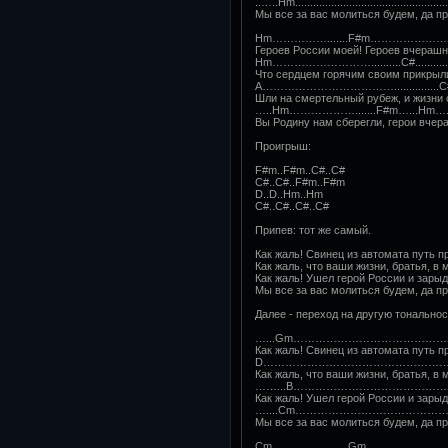
..…..Hm..................................................
Мы все за вас молиться будем, да пр
Hm…………….......F#m………………………..
Героев России моей! Героев вчерашн
Hm………………………..........C#...............
Что сердцем горячим своим прикрыли
A………………………………...............C
Шли на смертельный рубеж, и жизни 
…..Hm……………….......F#m…...Hm…....C#.
Вы Родину нам сберегли, герои вчер
Проигрыш:
F#m..F#m..C#..C#
C#..C#..F#m..F#m
D..D..Hm..Hm
C#..C#..C#..C#
Припев: тот же самый.
Как жаль! Свинец из автомата путь п
Как жаль, что ваши жизни, братья, в 
Как жаль! Ушел герой России и зарыд
Мы все за вас молиться будем, да пр
Далее - переход на другую тональнос
…...Gm………………………………………………………..
Как жаль! Свинец из автомата путь п
D……………………………………………………………......
Как жаль, что ваши жизни, братья, в 
……...B………………………………………………....
Как жаль! Ушел герой России и зарыд
…....Cm………………………………………………………
Мы все за вас молиться будем, да пр
Cm…………….......Gm………………….……..