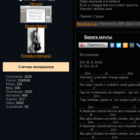
Пару крыльев и в небеса
[
Другие
]
Есть у сердца мечта и зовет высота
Улетает любовь моя
Припев: 2 раза
Михайлов Стас
| Просмотров: 2686 | Дата:
21.
[
Колян Maroz
]
Берега мечты
Поделиться…
Вступление:
[
Гитара и девушка
]
Dm..B..A..DmC
B..Gm..A..A
Счетчик материалов
…..Dm……….....A………….......Dm
Comments:
2526
Улетают, улетают птицы вдаль.
Forum:
159/648
……....D………………………………….........
Photo:
155
Не зовут меня с собой в свой дивный
Blog:
106
…….......C…………………………………......
Downloads:
2525
Где по солнышку на каждого, где нет 
Ad-board:
466
………....Gm………………………......
Games:
217
Там любовь царит и это видно рай! р
Video:
8602
Guestbook:
56
.........Dm…………......Gm……….....C
К берегам своей мечты мы плывем на
...........B………........Gm………
Мы два облака на небе синем, мы дв
.........Dm…………......Gm……….....C
К берегам своей мечты мы плывем на
...........B………........Gm……………….
Мы два облака на небе синем, мы дв
...........B………........Gm………………