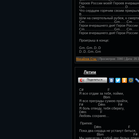
Героев России моей! Героев вчерашн
Cm………………………...........D…………
Что сердцем горячим своим прикрыли
B…………………………………...............
Шли на смертельный рубеж, к смерти
Cm………………..........Gm……Cm……..
Герои вчерашнего дня! Герои России
Cm………………..........Gm……Cm……..
Герои вчерашнего дня! Герои России
Проигрыш в конце:
Gm..Gm..D..D
D..D..Gm..Gm
Михайлов Стас
| Просмотров: 3360 | Дата:
20.
Летим
Поделиться…
C# F
Я все отдам за тебя, пойми,
Bbm
Я все преграды сумею пройти,
F# D#m F#
Я боль отведу, тебя сберегу,
D#m F
Любовь сохраню…
Припев:
D#m F
Пока два сердца не устанут биться,
Bbm F#
Мы навсегда с тобой две белых птиц