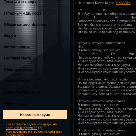
Тексты и аккорды
Исполняет Колян Maroz.
СКАЧАТЬ
Em Hm
Гитарный и др. софт
Я пойду налево, ты пойдёшь направо
Em Hm F# Hm
Оборвётся небом счастья сотканная
Общий каталог файлов
Всё что было с нами это не забава
Это было наше время под названием
Это было наше время под названием
Форум
Em
Отпусти, отпусти, небо плачет
Hm
Фотоальбомы
Я теперь ухожу, это значит
Em Hm F# Hm
Не сумели мы с тобою счастье удер
Гостевая книга
А на сердце опять злая вьюга
Не смогли уберечь мы друг друга
И из замкнутого круга нам не убежат
Обратная связь
И из замкнутого круга нам не убежат
Отпускаю, знаю, что тебя теряю
Новости сайта
Но так будет даже лучше для нас дво
Больше нету снега, больше нету све
Больше нету блеска счастья в глазах
Видеопортал (NEW)
Больше нету блеска счастья в глазах
Отпусти, отпусти, небо плачет
Онлайн игры
Я теперь ухожу, это значит
Не сумели мы с тобою счастье удер
А на сердце опять злая вьюга
Новое на форуме
Не смогли уберечь мы друг друга
И из замкнутого круга нам не убежат
И из замкнутого круга нам не убежат
Как вставить видео или аудио на
сайт или в форуме?
(7)
Отпусти, отпусти, небо плачет
[
Как добавить материал на сайт или
Я теперь ухожу, это значит
в форуме?
]