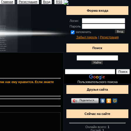
Главная
|
Регистрация
|
Вход
|
RSS
Форма входа
Логин:
Пароль:
запомнить
Забыл пароль
|
Регистрация
Поиск
Пользовательского поиска
ак как ему нравится. Если знаете
Друзья сайта
Поделиться…
Сейчас на сайте
Онлайн всего:
1
Гостей:
1