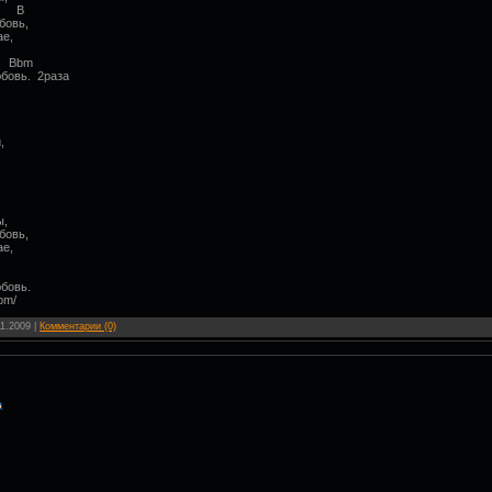
 B
бовь,
ае,
bm
юбовь. 2раза
,
ы,
бовь,
ае,
юбовь.
bm/
11.2009
|
Комментарии (0)