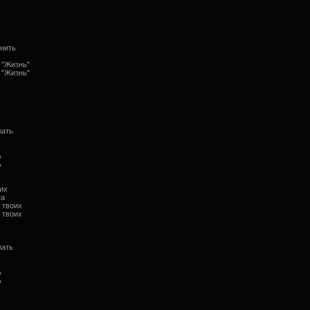
 нить
 "Жизнь"
 "Жизнь"
жать
ь
ь
их
та
 твоих
 твоих
жать
ь
ь