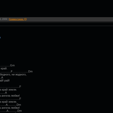
11.2009
|
Комментарии (0)
.......Gm
 край.
........F…………......Dm
бедного, ни жадного,
......A
ай! рай!
………………........F
 край земли.
……….…......A
а ангела любви!
………………........F
 край земли.
…......A............Dm
а ангела любви!
.…......A............Dm