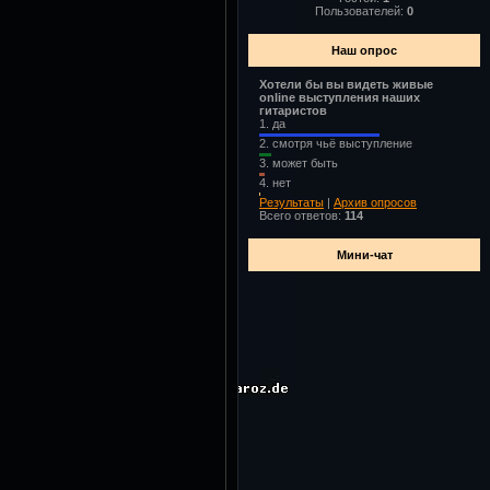
Пользователей:
0
Наш опрос
Хотели бы вы видеть живые
online выступления наших
гитаристов
1.
да
2.
смотря чьё выступление
3.
может быть
4.
нет
Результаты
|
Архив опросов
Всего ответов:
114
Мини-чат