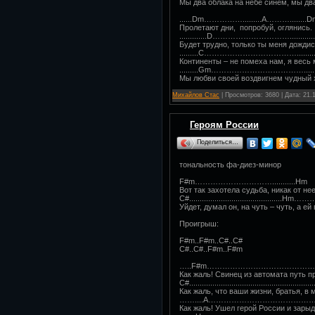
Мы два облака на небе синем, мы д
......Dm…………….........A………........
Пролетают дни, попробуй, оглянись.
.............D…………………………..........
Будет трудно, только ты меня дождис
.........C……………………………….........
Континенты – не помеха нам, я весь 
.........Gm………………………………........
Мы любви своей воздвигнем чудный 
Михайлов Стас
| Просмотров: 3680 | Дата:
21.
Героям России
Поделиться…
тональность фа-диез-минор
F#m…………………………...........Hm
Вот так захотела судьба, никак от не
C#............................................Hm…
Уйдет, думал он, на чуть – чуть, а ей
Проигрыш:
F#m..F#m..C#..C#
C#..C#..F#m..F#m
…..F#m……………………………………………………….
Как жаль! Свинец из автомата путь п
C#.........................................................
Как жаль, что ваши жизни, братья, в 
……....A………………………………………….……..
Как жаль! Ушел герой России и зарыд