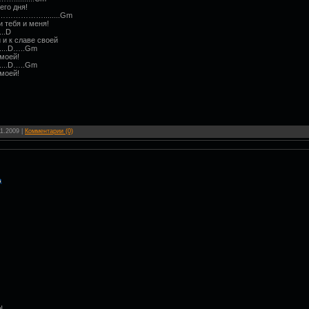
его дня!
……………........Gm
 тебя и меня!
..D
 и к славе своей
..D…..Gm
 моей!
..D…..Gm
 моей!
11.2009
|
Комментарии (0)
ы,