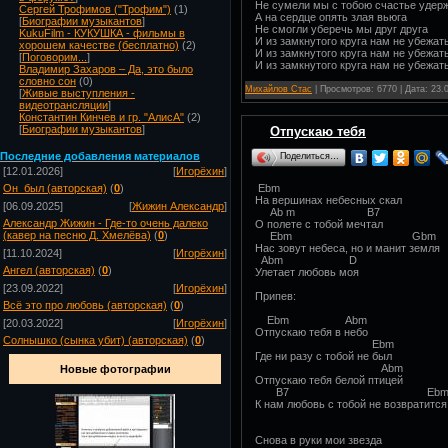
Не сумели мы с тобою счастье удер
Сергей Трофимов ("Трофим")
(1)
А на сердце опять злая вьюга
[
Биографии музыкантов
]
Не смогли уберечь мы друг друга
KukuFilm - КУКУШКА - фильмы в
И из замкнутого круга нам не убежат
хорошем качестве (бесплатно)
(2)
И из замкнутого круга нам не убежат
[
Поговорим...
]
И из замкнутого круга нам не убежат
Владимир Захаров – Да, это было
словно сон
(0)
Михайлов Стас
| Просмотров: 6770 | Дата:
23.
[
Живые выступления -
видеотрансляции
]
Константин Кинчев и гр. "АлисА"
(2)
[
Биографии музыкантов
]
Отпускаю тебя
Посл
едние добавления материалов
Поделиться…
[12.01.2026]
[
Игорёхин
]
Он_был (авторская)
(
0
)
Ebm
На вершинах небесных скал
[06.09.2025]
[
Жижин Александр
]
Ab m B7
Александр Жижин - Где-то очень далеко
О полете с тобой мечтал
(кавер на песню Д. Хмелёва)
(
0
)
Ebm Gbm
Нас зовут небеса, но и манит земля
[11.10.2024]
[
Игорёхин
]
Abm D
Ангел (авторская)
(
0
)
Улетает любовь моя
[23.09.2022]
[
Игорёхин
]
Припев:
Всё это про любовь (авторская)
(
0
)
Ebm Abm
[20.03.2022]
[
Игорёхин
]
Отпускаю тебя в небо
Солнышко (сынка убит) (авторская)
(
0
)
Ebm
Где ни разу с тобой не был
Abm
Новые фотографии
Отпускаю тебя белой птицей
B7 Eb
К нам любовь с тобой не возвратится
Снова в руки мои звезда