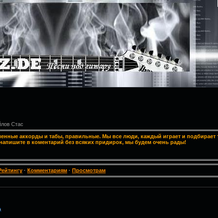
лов Стас
ленные аккорды и табы, правильные. Мы все люди, каждый играет и подбирает т
напишите в коментарий без всяких придирок, мы будем очень рады!
Рейтингу
·
Комментариям
·
Просмотрам