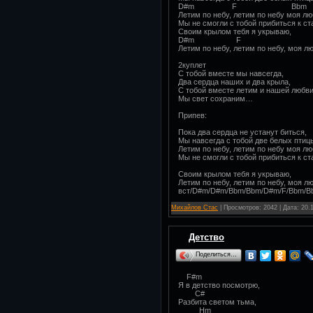
D#m F Bbm
Летим по небу, летим по небу моя лю
Мы не смогли с тобой прибиться к ст
Своим крылом тебя я укрываю,
D#m F B
Летим по небу, летим по небу, моя л
2куплет
С тобой вместе мы навсегда,
Два сердца наших и два крыла,
С тобой вместе летим и нашей любви
Мы свет сохраним…
Припев:
Пока два сердца не устанут биться,
Мы навсегда с тобой две белых птиц
Летим по небу, летим по небу моя лю
Мы не смогли с тобой прибиться к ст
Своим крылом тебя я укрываю,
Летим по небу, летим по небу, моя л
вст/D#m/D#m/Bbm/Bbm/D#m/F/Bbm/B
Михайлов Стас
| Просмотров: 2042 | Дата:
20.
Детство
Поделиться…
F#m
Я в детство посмотрю,
C#
Разбита светом тьма,
Hm