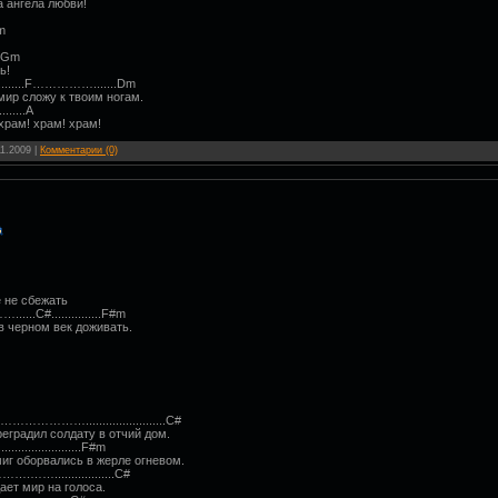
ва ангела любви!
Dm
..Gm
ь!
.......F…………….......Dm
мир сложу к твоим ногам.
.....A
храм! храм! храм!
11.2009
|
Комментарии (0)
е не сбежать
………......C#...............F#m
 в черном век доживать.
.......................C#
реградил солдату в отчий дом.
...........................F#m
миг оборвались в жерле огневом.
................C#
ает мир на голоса.