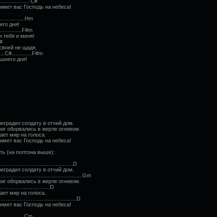
..................... C#
имет вас Господь на небеса!
........Hm
его дня!
...........F#m
 тебя и меня!
#
своей не щадя,
.............F#m
ашнего дня!
реградил солдату в отчий дом.
миг оборвались в жерле огневом.
ает мир на голоса.
имет вас Господь на небеса!
ть (на полтона выше):
.......................D
реградил солдату в отчий дом.
............................Gm
миг оборвались в жерле огневом.
................D
ает мир на голоса.
….......................D
имет вас Господь на небеса!
........Cm