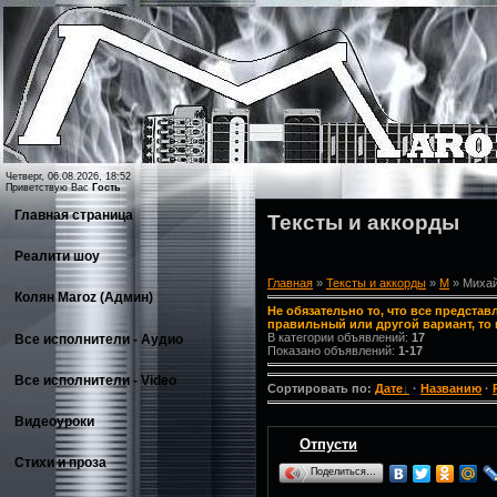
Четверг, 06.08.2026, 18:52
Приветствую Вас
Гость
Главная страница
Тексты и аккорды
Реалити шоу
Главная
»
Тексты и аккорды
»
М
» Михай
Колян Maroz (Админ)
Не обязательно то, что все представ
правильный или другой вариант, то 
В категории объявлений:
17
Все исполнители - Аудио
Показано объявлений:
1-17
Все исполнители - Video
Сортировать по:
Дате
·
Названию
·
Видеоуроки
Отпусти
Стихи и проза
Поделиться…