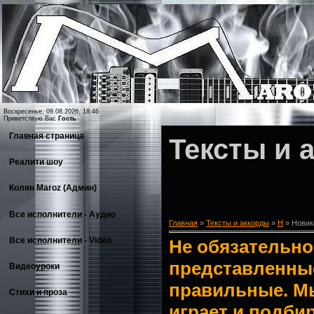
Воскресенье, 09.08.2026, 18:46
Приветствую Вас
Гость
Главная страница
Тексты и 
Реалити шоу
Колян Maroz (Админ)
Все исполнители - Аудио
Главная
»
Тексты и аккорды
»
Н
» Новик
Все исполнители - Video
Не обязательно 
представленные
Видеоуроки
правильные. М
Стихи и проза
играет и подбир