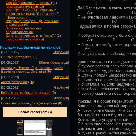
Сергей Трофимов ("Трофим")
(1)
D 
[
Биографии музыкантов
]
Дай Бог памяти, в каком это го
KukuFilm - КУКУШКА - фильмы в
Am H
хорошем качестве (бесплатно)
(2)
Я не чувствовал ладонями зано
[
Поговорим...
]
Владимир Захаров – Да, это было
G D7 G
словно сон
(0)
Надрывалися в погоне сторожа
[
Живые выступления -
E7
видеотрансляции
]
И собаки не жалели в беге сил,
Константин Кинчев и гр. "АлисА"
(2)
[
Биографии музыкантов
]
Am D G
Я бежал, твоим букетом дорож
Посл
едние добавления материалов
Am H
[12.01.2026]
[
Игорёхин
]
И запутавшись в заборах, коле
Он_был (авторская)
(
0
)
Кровь хлестала из разодранно
[06.09.2025]
[
Жижин Александр
]
И рубаха развалилась пополам
Александр Жижин - Где-то очень далеко
Оставались, чудом целы лепес
(кавер на песню Д. Хмелёва)
(
0
)
А штаны ползли бессовестно п
[11.10.2024]
[
Игорёхин
]
Ты сидела на скамейке далеко,
Ангел (авторская)
(
0
)
И считала в мыслях медленно 
[23.09.2022]
[
Игорёхин
]
Я ж заборы перемахивал легко
Всё это про любовь (авторская)
(
0
)
И версту сменяла новая верста
[20.03.2022]
[
Игорёхин
]
Убежал, я и собак перехитрил,
Солнышко (сынка убит) (авторская)
(
0
)
Завершая полуночный марафон
А потом опять бежал, что было
Новые фотографии
За тобой по темной улице вдог
Хохотали до упаду фонари,
Я в окно твое погасшее глазел,
Комары в меня вонзали волдыр
А букет в руках беспомощно р