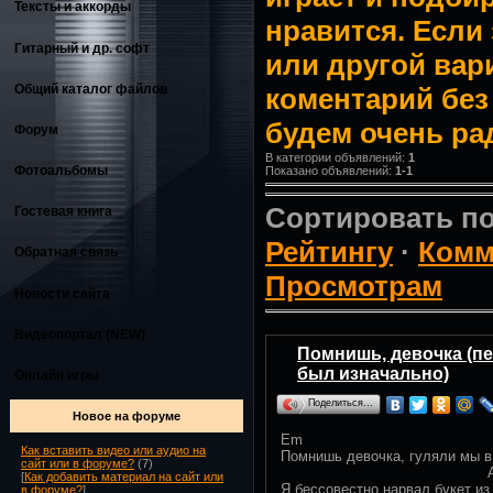
Тексты и аккорды
нравится. Если
Гитарный и др. софт
или другой вар
Общий каталог файлов
коментарий без
будем очень ра
Форум
В категории объявлений:
1
Фотоальбомы
Показано объявлений:
1-1
Сортировать п
Гостевая книга
Рейтингу
·
Комм
Обратная связь
Просмотрам
Новости сайта
Видеопортал (NEW)
Помнишь, девочка (пе
был изначально)
Онлайн игры
Поделиться…
Новое на форуме
Em
Как вставить видео или аудио на
Помнишь девочка, гуляли мы в
сайт или в форуме?
(7)
A
[
Как добавить материал на сайт или
Я бессовестно нарвал букет из 
в форуме?
]