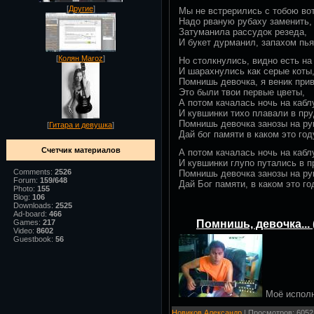
[
Другие
]
Мы не встрерились с тобою вот
Надо рваную рубаху заменить,
Затуманила рассудок резеда,
И букет дурманил, запахом пь
[
Колян Maroz
]
Но столкнулись, видно есть на 
И шарахнулись как серые коты
Помнишь девочка, я веник прив
Это были твои первые цветы,
А потом качалась ночь на кабл
И кувшинки тихо плавали в пру
Помнишь девочка занозы на ру
[
Гитара и девушка
]
Дай бог памяти в каком это год
Счетчик материалов
А потом качалась ночь на кабл
И кувшинки глупо путались в п
Comments:
2526
Помнишь девочка занозы на р
Forum:
159/648
Дай Бог памяти, в каком это го
Photo:
155
Blog:
106
Downloads:
2525
Ad-board:
466
Помнишь, девочка...
Games:
217
Video:
8602
Guestbook:
56
Моё исполн
Новиков Александр
| Просмотров: 6052