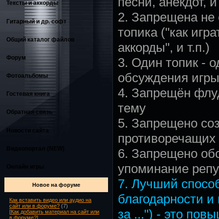
песни, анекдот, и 
Тексты и аккорды
2. Запрещена не
Гитарный и др. софт
топика ("как игр
Общий каталог файлов
аккорды", и т.п.)
Форум
3. Один топик - 
обсуждения игры,
Фотоальбомы
4. Запрещён флу
Гостевая книга
тему
Обратная связь
5. Запрещено со
Новости сайта
противоречащих 
Видеопортал (NEW)
6. Запрещено об
упоминание репу
Онлайн игры
7. Лучший спосо
Новое на форуме
благодарности и
Как вставить видео или аудио на
сайт или в форуме?
(7)
за ...") - это по
[
Как добавить материал на сайт или
в форуме?
]