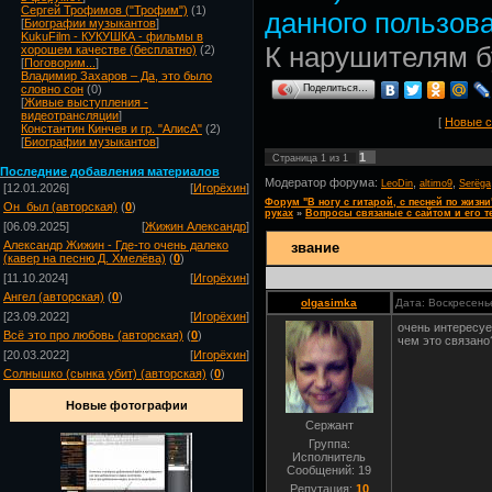
Сергей Трофимов ("Трофим")
(1)
данного пользова
[
Биографии музыкантов
]
KukuFilm - КУКУШКА - фильмы в
К нарушителям 
хорошем качестве (бесплатно)
(2)
[
Поговорим...
]
Владимир Захаров – Да, это было
Поделиться…
словно сон
(0)
[
Живые выступления -
видеотрансляции
]
[
Новые 
Константин Кинчев и гр. "АлисА"
(2)
[
Биографии музыкантов
]
1
Страница
1
из
1
Посл
едние добавления материалов
Модератор форума:
,
,
LeoDin
altimo9
Serёga
[12.01.2026]
[
Игорёхин
]
Форум "В ногу с гитарой, с песней по жизни
Он_был (авторская)
(
0
)
руках
»
Вопросы связаные с сайтом и его т
[06.09.2025]
[
Жижин Александр
]
Александр Жижин - Где-то очень далеко
звание
(кавер на песню Д. Хмелёва)
(
0
)
[11.10.2024]
[
Игорёхин
]
Ангел (авторская)
(
0
)
olgasimka
Дата: Воскресень
[23.09.2022]
[
Игорёхин
]
очень интересуе
Всё это про любовь (авторская)
(
0
)
чем это связано
[20.03.2022]
[
Игорёхин
]
Солнышко (сынка убит) (авторская)
(
0
)
Новые фотографии
Сержант
Группа:
Исполнитель
Сообщений:
19
Репутация:
10