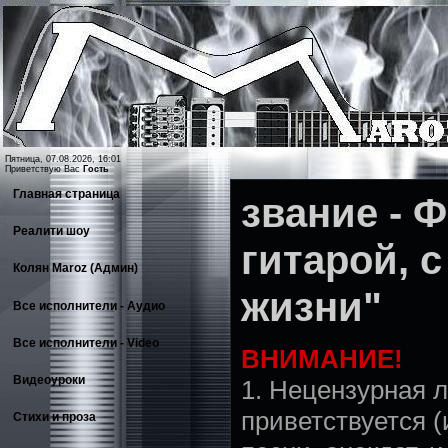
Пятница, 07.08.2026, 16:01
Приветствую Вас
Гость
Главная страница
звание - Ф
Реалити шоу
гитарой, с
Колян Maroz (Админ)
жизни"
Все исполнители - Аудио
Все исполнители - Video
ВНИМАНИЕ!
Видеоуроки
1. Нецензурная л
приветствуется (
Стихи и проза