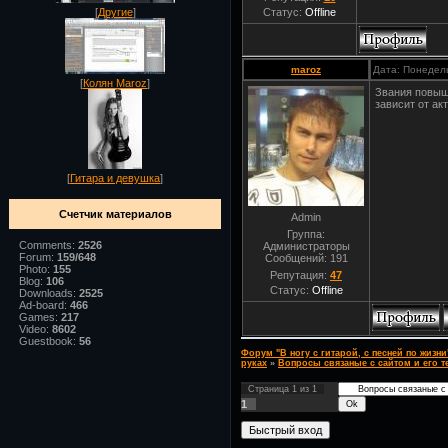
Статус:
Offline
[
Другие
]
maroz
Дата: Понедель
[
Колян Maroz
]
Звания повыш
зависит от ак
[
Гитара и девушка
]
Счетчик материалов
Admin
Группа:
Comments:
2526
Администраторы
Forum:
159/648
Сообщений:
191
Photo:
155
Репутация:
47
Blog:
106
Статус:
Offline
Downloads:
2525
Ad-board:
466
Games:
217
Video:
8602
Guestbook:
56
Форум "В ногу с гитарой, с песней по жизни
руках
»
Вопросы связаные с сайтом и его т
Страница
1
из
1
1