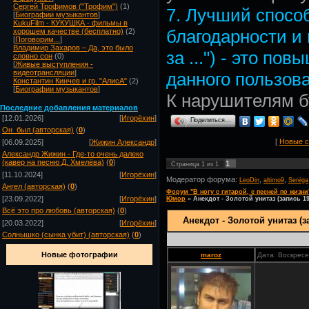
Сергей Трофимов ("Трофим")
(1)
7. Лучший спосо
[
Биографии музыкантов
]
KukuFilm - КУКУШКА - фильмы в
благодарности и
хорошем качестве (бесплатно)
(2)
[
Поговорим...
]
Владимир Захаров – Да, это было
за ...") - это по
словно сон
(0)
[
Живые выступления -
видеотрансляции
]
данного пользова
Константин Кинчев и гр. "АлисА"
(2)
[
Биографии музыкантов
]
К нарушителям 
Посл
едние добавления материалов
[12.01.2026]
[
Игорёхин
]
Поделиться…
Он_был (авторская)
(
0
)
[
Новые 
[06.09.2025]
[
Жижин Александр
]
Александр Жижин - Где-то очень далеко
(кавер на песню Д. Хмелёва)
(
0
)
1
Страница
1
из
1
[11.10.2024]
[
Игорёхин
]
Модератор форума:
,
,
LeoDin
altimo9
Serёga
Ангел (авторская)
(
0
)
Форум "В ногу с гитарой, с песней по жизни
[23.09.2022]
[
Игорёхин
]
Юмор
»
Анекдот - Золотой унитаз (запись 1
Всё это про любовь (авторская)
(
0
)
Анекдот - Золотой унитаз (з
[20.03.2022]
[
Игорёхин
]
Солнышко (сынка убит) (авторская)
(
0
)
Новые фотографии
maroz
Дата: Воскресе