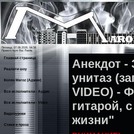
Пятница, 07.08.2026, 04:56
Приветствую Вас
Гость
Главная страница
Анекдот -
Реалити шоу
унитаз (за
Колян Maroz (Админ)
VIDEO) - Ф
Все исполнители - Аудио
гитарой, с
Все исполнители - Video
Видеоуроки
жизни"
Стихи и проза