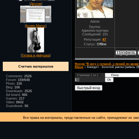
[
Другие
]
Admin
[
Колян Maroz
]
Группа:
Администраторы
Сообщений:
191
Репутация:
47
Статус:
Offline
[
Гитара и девушка
]
Форум "В ногу с гитарой, с песней по жизни
Счетчик материалов
Юмор
»
Анекдот - Золотой унитаз (запись 1
Страница
1
из
1
Comments:
2526
1
Forum:
159/648
Photo:
155
Blog:
106
Downloads:
2525
Ad-board:
466
Games:
217
Video:
8602
Guestbook:
56
Все права на материалы, представленные на сайте, принадлежат их за