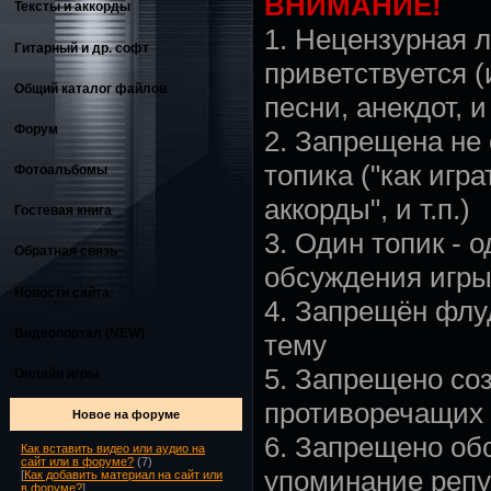
ВНИМАНИЕ!
Тексты и аккорды
1. Нецензурная л
Гитарный и др. софт
приветствуется (
Общий каталог файлов
песни, анекдот, и 
Форум
2. Запрещена не
топика ("как игр
Фотоальбомы
аккорды", и т.п.)
Гостевая книга
3. Один топик - 
Обратная связь
обсуждения игры,
Новости сайта
4. Запрещён флу
Видеопортал (NEW)
тему
5. Запрещено со
Онлайн игры
противоречащих 
Новое на форуме
6. Запрещено об
Как вставить видео или аудио на
сайт или в форуме?
(7)
упоминание репу
[
Как добавить материал на сайт или
в форуме?
]