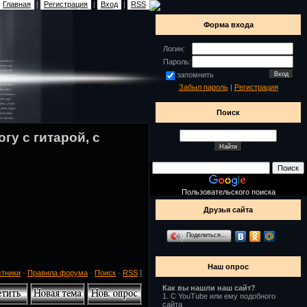
Главная
|
Регистрация
|
Вход
|
RSS
Форма входа
Логин:
Пароль:
запомнить
Забыл пароль
|
Регистрация
Поиск
гу с гитарой, с
Пользовательского поиска
Друзья сайта
!
Поделиться…
Наш опрос
стники
·
Правила форума
·
Поиск
·
RSS
]
Как вы нашли наш сайт?
1.
С YouTube или ему подобного
сайта