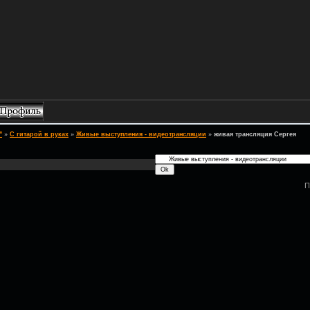
"
»
С гитарой в руках
»
Живые выступления - видеотрансляции
»
живая трансляция Сергея
П