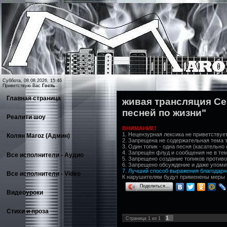
Суббота, 08.08.2026, 15:46
Приветствую Вас
Гость
Главная страница
живая трансляция Сер
песней по жизни"
Реалити шоу
ВНИМАНИЕ!
1. Нецензурная лексика не приветствуетс
Колян Maroz (Админ)
2. Запрещена не содержательная тема топ
3. Один топик - одна песня (касательно 
4. Запрещён флуд и сообщения не в те
Все исполнители - Аудио
5. Запрещено создание топиков против
6. Запрещено обсуждение и даже упоми
7. Лучший способ выражения благодарнос
Все исполнители - Video
К нарушителям будут применены меры
Поделиться…
Видеоуроки
Стихи и проза
1
Страница
1
из
1