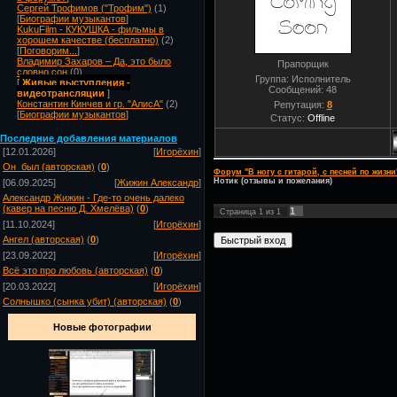
Сергей Трофимов ("Трофим")
(1)
[
Биографии музыкантов
]
KukuFilm - КУКУШКА - фильмы в
хорошем качестве (бесплатно)
(2)
[
Поговорим...
]
Владимир Захаров – Да, это было
Прапорщик
словно сон
(0)
Группа: Исполнитель
[
Живые выступления -
Сообщений:
48
видеотрансляции
]
Константин Кинчев и гр. "АлисА"
(2)
Репутация:
8
[
Биографии музыкантов
]
Статус:
Offline
Посл
едние добавления материалов
[12.01.2026]
[
Игорёхин
]
Он_был (авторская)
(
0
)
Форум "В ногу с гитарой, с песней по жизни
Нотик (отзывы и пожелания)
[06.09.2025]
[
Жижин Александр
]
Александр Жижин - Где-то очень далеко
(кавер на песню Д. Хмелёва)
(
0
)
1
Страница
1
из
1
[11.10.2024]
[
Игорёхин
]
Ангел (авторская)
(
0
)
[23.09.2022]
[
Игорёхин
]
Всё это про любовь (авторская)
(
0
)
[20.03.2022]
[
Игорёхин
]
Солнышко (сынка убит) (авторская)
(
0
)
Новые фотографии