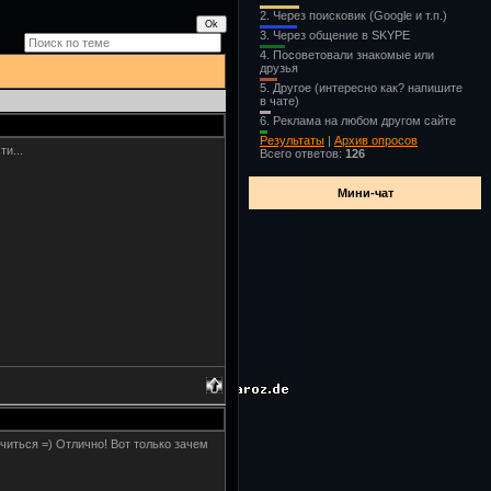
2.
Через поисковик (Google и т.п.)
3.
Через общение в SKYPE
4.
Посоветовали знакомые или
друзья
5.
Другое (интересно как? напишите
в чате)
6.
Реклама на любом другом сайте
Результаты
|
Архив опросов
и...
Всего ответов:
126
Мини-чат
читься =) Отлично! Вот только зачем