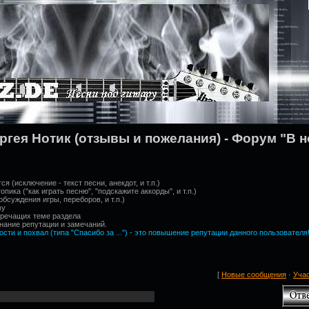
гея Нотик (отзывы и пожелания) - Форум "В но
я (исключение - текст песни, анекдот, и т.п.)
ика ("как играть песню", "подскажите аккорды", и т.п.)
обсуждения игры, переборов, и т.п.)
му
оречащих теме раздела
нание репутации и замечаний.
ти и похвал (типа "Спасибо за ...") - это повышение репутации данного пользователя
[
Новые сообщения
·
Уча