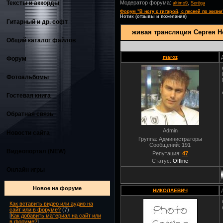
Модератор форума:
,
Тексты и аккорды
altimo9
Serёga
Форум "В ногу с гитарой, с песней по жизни
Нотик (отзывы и пожелания)
Гитарный и др. софт
живая трансляция Сергея Н
Общий каталог файлов
maroz
Форум
Фотоальбомы
Гостевая книга
Обратная связь
Admin
Новости сайта
Группа: Администраторы
Сообщений:
191
Видеопортал (NEW)
Репутация:
47
Статус:
Offline
Онлайн игры
Новое на форуме
НИКОЛАЕВИЧ
Как вставить видео или аудио на
сайт или в форуме?
(7)
[
Как добавить материал на сайт или
в форуме?
]