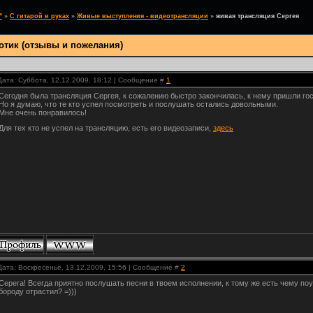
"
»
С гитарой в руках
»
Живые выступления - видеотрансляции
»
живая трансляция Сергея
отик (отзывы и пожелания)
Дата: Суббота, 12.12.2009, 18:12 | Сообщение #
1
Сегодня была трансляция Сергея, к сожалению быстро закончилась, к нему пришли гост
Но я думаю, что те кто успел посмотреть и послушать остались довольными.
Мне очень понравилось!
Для тех кто не успел на трансляцию, есть его видеозаписи,
здесь
Дата: Воскресенье, 13.12.2009, 15:56 | Сообщение #
2
Серега! Всегда приятно послушать песни в твоем исполнении, к тому же есть чему поу
бороду отрастил? =)))