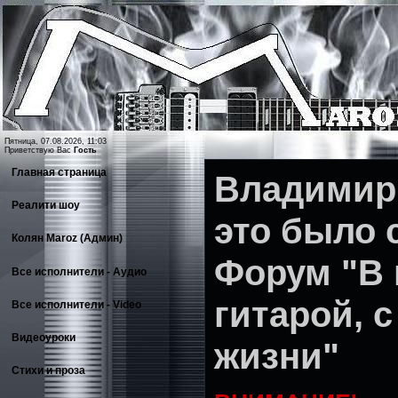
Пятница, 07.08.2026, 11:03
Приветствую Вас
Гость
Главная страница
Владимир 
Реалити шоу
это было 
Колян Maroz (Админ)
Форум "В 
Все исполнители - Аудио
гитарой, с
Все исполнители - Video
Видеоуроки
жизни"
Стихи и проза