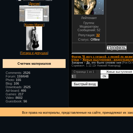
[
Другие
]
Лейтенант
Группа:
[
Колян Maroz
]
Модераторы
Сообщений:
52
Репутация:
32
Статус:
Offline
[
Гитара и девушка
]
Форум "В ногу с гитарой, с песней по жизни
руках
»
Живые выступления - видеотрансл
Захаров – Да, это было словно сон
(Рок-Ос
Счетчик материалов
Сормово». 1.12.12г Нижний Новгород)
Страница
1
из
1
Comments:
2526
1
Forum:
159/648
Photo:
155
Blog:
106
Downloads:
2525
Ad-board:
466
Games:
217
Video:
8602
Guestbook:
56
Все права на материалы, представленные на сайте, принадлежат их за