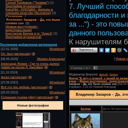
Сергей Трофимов ("Трофим")
(1)
7. Лучший спосо
[
Биографии музыкантов
]
KukuFilm - КУКУШКА - фильмы в
благодарности и
хорошем качестве (бесплатно)
(2)
[
Поговорим...
]
Владимир Захаров – Да, это было
за ...") - это по
словно сон
(0)
[
Живые выступления -
видеотрансляции
]
данного пользова
Константин Кинчев и гр. "АлисА"
(2)
[
Биографии музыкантов
]
К нарушителям 
Посл
едние добавления материалов
[12.01.2026]
[
Игорёхин
]
Поделиться…
Он_был (авторская)
(
0
)
[
Новые 
[06.09.2025]
[
Жижин Александр
]
Александр Жижин - Где-то очень далеко
(кавер на песню Д. Хмелёва)
(
0
)
1
Страница
1
из
1
[11.10.2024]
[
Игорёхин
]
Модератор форума:
,
altimo9
Serёga
Ангел (авторская)
(
0
)
Форум "В ногу с гитарой, с песней по жизни
руках
»
Живые выступления - видеотрансл
[23.09.2022]
[
Игорёхин
]
Захаров – Да, это было словно сон
(Рок-Ос
Сормово». 1.12.12г Нижний Новгород)
Всё это про любовь (авторская)
(
0
)
[20.03.2022]
[
Игорёхин
]
Владимир Захаров – Да, эт
Солнышко (сынка убит) (авторская)
(
0
)
Новые фотографии
Serёga
Дата: Воскресень