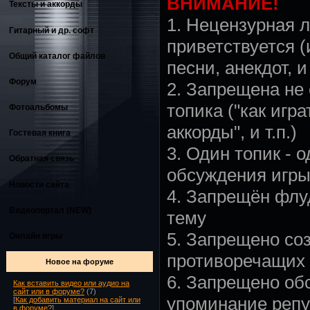
ВНИМАНИЕ!
Тексты и аккорды
1. Нецензурная л
Гитарный и др. софт
приветствуется (
Общий каталог файлов
песни, анекдот, и 
Форум
2. Запрещена не
топика ("как игр
Фотоальбомы
аккорды", и т.п.)
Гостевая книга
3. Один топик - 
Обратная связь
обсуждения игры,
Новости сайта
4. Запрещён флу
Видеопортал (NEW)
тему
5. Запрещено со
Онлайн игры
противоречащих 
Новое на форуме
6. Запрещено об
Как вставить видео или аудио на
сайт или в форуме?
(7)
упоминание репу
[
Как добавить материал на сайт или
в форуме?
]