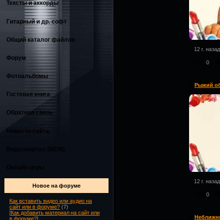
Тексты и аккорды
Гитарный и др. софт
Общий каталог файлов
12 г. назад
Форум
0
Фотоальбомы
Рыжий о
Гостевая книга
Обратная связь
Новости сайта
Видеопортал (NEW)
Онлайн игры
12 г. назад
Новое на форуме
0
Как вставить видео или аудио на
сайт или в форуме?
(7)
[
Как добавить материал на сайт или
Неближн
в форуме?
]