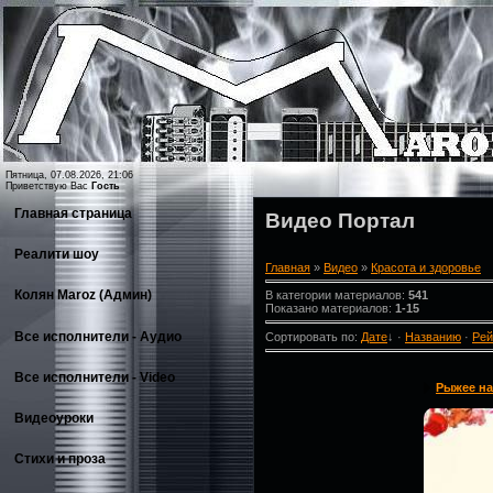
Пятница, 07.08.2026, 21:06
Приветствую Вас
Гость
Главная страница
Видео Портал
Реалити шоу
Главная
»
Видео
»
Красота и здоровье
Колян Maroz (Админ)
В категории материалов
:
541
Показано материалов
:
1-15
Все исполнители - Аудио
Сортировать по
:
Дате
↓
·
Названию
·
Рей
Все исполнители - Video
Рыжее на
Видеоуроки
Стихи и проза