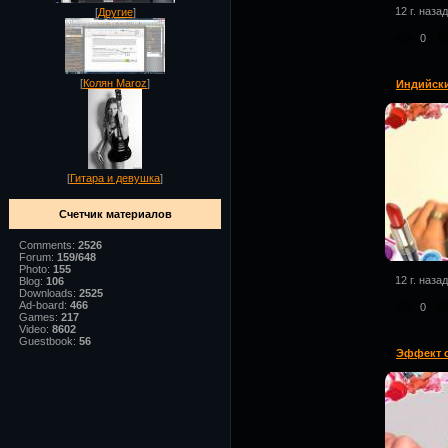
12 г. назад
[
Другие
]
0
[
Колян Maroz
]
Индийск
[
Гитара и девушка
]
Счетчик материалов
Comments:
2526
Forum:
159/648
Photo:
155
12 г. назад
Blog:
106
Downloads:
2525
Ad-board:
466
0
Games:
217
Video:
8602
Guestbook:
56
Эффект 