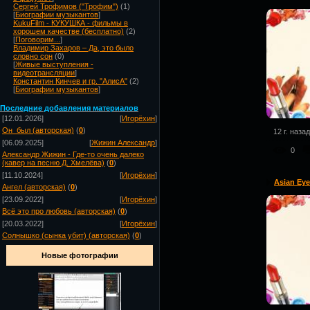
Сергей Трофимов ("Трофим")
(1)
[
Биографии музыкантов
]
KukuFilm - КУКУШКА - фильмы в
хорошем качестве (бесплатно)
(2)
[
Поговорим...
]
Владимир Захаров – Да, это было
словно сон
(0)
[
Живые выступления -
видеотрансляции
]
Константин Кинчев и гр. "АлисА"
(2)
[
Биографии музыкантов
]
Посл
едние добавления материалов
[12.01.2026]
[
Игорёхин
]
Он_был (авторская)
(
0
)
12 г. назад
[06.09.2025]
[
Жижин Александр
]
0
Александр Жижин - Где-то очень далеко
(кавер на песню Д. Хмелёва)
(
0
)
[11.10.2024]
[
Игорёхин
]
Asian Ey
Ангел (авторская)
(
0
)
[23.09.2022]
[
Игорёхин
]
Всё это про любовь (авторская)
(
0
)
[20.03.2022]
[
Игорёхин
]
Солнышко (сынка убит) (авторская)
(
0
)
Новые фотографии