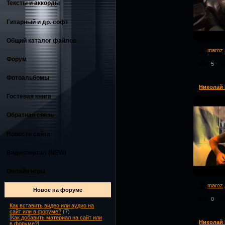
Тексты и аккорды
Гитарный и др. софт
Общий каталог файлов
maroz
Форум
5
Фотоальбомы
Николай М
Гостевая книга
Обратная связь
Новости сайта
Видеопортал (NEW)
Онлайн игры
maroz
Новое на форуме
0
Как вставить видео или аудио на
сайт или в форуме?
(7)
[
Как добавить материал на сайт или
Николай М
в форуме?
]