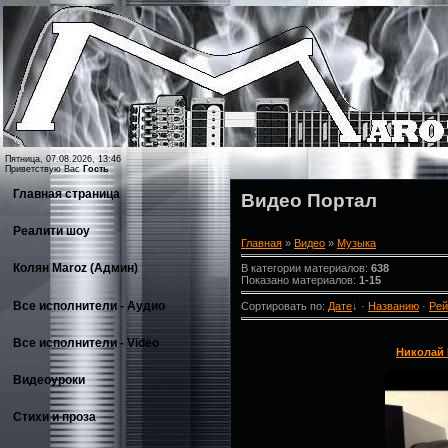
Пятница, 07.08.2026, 13:46
Приветствую Вас
Гость
Главная страница
Видео Портал
Реалити шоу
Главная
»
Видео
»
Музыка
Колян Maroz (Админ)
В категории материалов
:
638
Показано материалов
:
1-15
Все исполнители - Аудио
Сортировать по
:
Дате
↓
·
Названию
·
Рей
Все исполнители - Video
Николай М
Видеоуроки
Стихи и проза