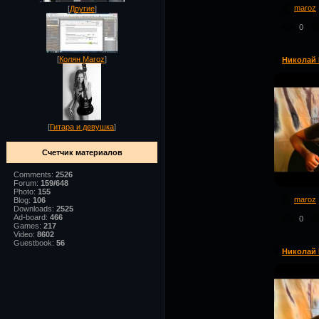
maroz
[
Другие
]
0
[
Колян Maroz
]
Николай М
[
Гитара и девушка
]
Счетчик материалов
Comments:
2526
Forum:
159/648
Photo:
155
maroz
Blog:
106
Downloads:
2525
Ad-board:
466
0
Games:
217
Video:
8602
Guestbook:
56
Николай M