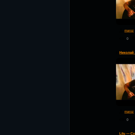
maroz
0
Николай M
maroz
0
Lilu — С