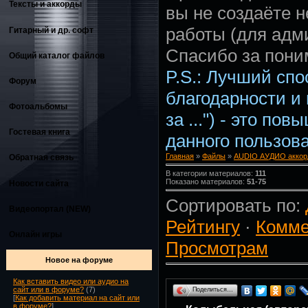
Тексты и аккорды
вы не создаёте 
работы (для адм
Гитарный и др. софт
Спасибо за пони
Общий каталог файлов
P.S.: Лучший сп
Форум
благодарности и
Фотоальбомы
за ...") - это по
Гостевая книга
данного пользова
Главная
»
Файлы
»
AUDIO АУДИО аккор
Обратная связь
В категории материалов:
111
Показано материалов:
51-75
Новости сайта
Сортировать по:
Видеопортал (NEW)
Рейтингу
·
Комме
Онлайн игры
Просмотрам
Новое на форуме
Как вставить видео или аудио на
сайт или в форуме?
(7)
Поделиться…
[
Как добавить материал на сайт или
в форуме?
]