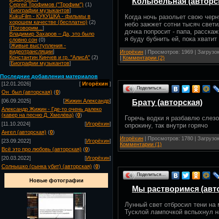
Колыбельная (авторс
Сергей Трофимов ("Трофим")
(1)
[
Биографии музыкантов
]
Когда ночь разольет свою черн
KukuFilm - КУКУШКА - фильмы в
хорошем качестве (бесплатно)
(2)
небо зажжет сотни тысяч свети
[
Поговорим...
]
дочка попросит - папа, расскаж
Владимир Захаров – Да, это было
я буду бубнить ей, пока хватит
словно сон
(0)
[
Живые выступления -
видеотрансляции
]
Игорёхин
| Просмотров: 1969 | Загрузок
Константин Кинчев и гр. "АлисА"
(2)
|
Комментарии (2)
[
Биографии музыкантов
]
Посл
едние добавления материалов
[12.01.2026]
[
Игорёхин
]
Поделиться…
Он_был (авторская)
(
0
)
[06.09.2025]
[
Жижин Александр
]
Брату (авторская)
Александр Жижин - Где-то очень далеко
(кавер на песню Д. Хмелёва)
(
0
)
Горечь водки я разбавлю слезо
[11.10.2024]
[
Игорёхин
]
опрокину, так внутри горячо
Ангел (авторская)
(
0
)
Игорёхин
| Просмотров: 1780 | Загрузок
[23.09.2022]
[
Игорёхин
]
Комментарии (1)
Всё это про любовь (авторская)
(
0
)
[20.03.2022]
[
Игорёхин
]
Солнышко (сынка убит) (авторская)
(
0
)
Поделиться…
Новые фотографии
Мы растворимся (авт
Лунный свет отбросил тени на 
Тусклой лампочкой вспыхнул на