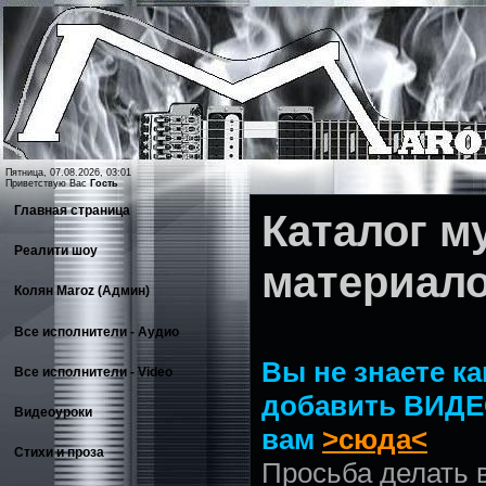
Пятница, 07.08.2026, 03:01
Приветствую Вас
Гость
Главная страница
Каталог 
Реалити шоу
материал
Колян Maroz (Админ)
Все исполнители - Аудио
Вы не знаете ка
Все исполнители - Video
добавить ВИДЕ
Видеоуроки
вам
>сюда<
Стихи и проза
Просьба делать 