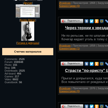
Игорёхин
| Просмотров: 1868 | Загрузок
[
Другие
]
Комментарии (0)
[
Колян Maroz
]
Поделиться…
Через тернии к звезда
Ни по рельсам, ни по шпалам л
Кочегар кидает уголь в топку с
[
Гитара и девушка
]
Игорёхин
| Просмотров: 1858 | Загрузок
Комментарии (1)
Счетчик материалов
Comments:
2526
Forum:
159/648
Поделиться…
Photo:
155
Blog:
106
Страсти "по-христу" (
Downloads:
2525
Ad-board:
466
Games:
217
Прыгал и допрыгался, куда теп
Video:
8602
Все повылетало от рожденья и 
Guestbook:
56
Игорёхин
| Просмотров: 1976 | Загрузок
Комментарии (0)
Поделиться…