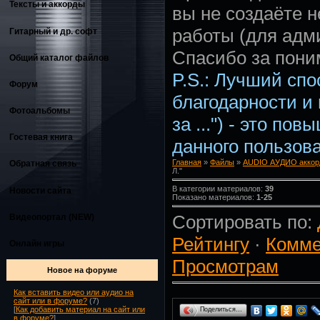
Тексты и аккорды
вы не создаёте 
работы (для адм
Гитарный и др. софт
Спасибо за пони
Общий каталог файлов
P.S.: Лучший сп
Форум
благодарности и
Фотоальбомы
за ...") - это по
Гостевая книга
данного пользова
Главная
»
Файлы
»
AUDIO АУДИО аккор
Обратная связь
Л."
В категории материалов:
39
Новости сайта
Показано материалов:
1-25
Сортировать по:
Видеопортал (NEW)
Рейтингу
·
Комме
Онлайн игры
Просмотрам
Новое на форуме
Как вставить видео или аудио на
сайт или в форуме?
(7)
[
Как добавить материал на сайт или
Поделиться…
в форуме?
]