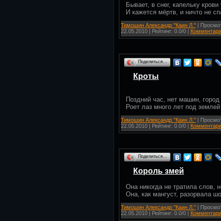
Бывает, в снег, капельку крови
И кажется мёртв, и ничто не сп
Тимошин Александр "Каин Л."
| Просмот
22.05.2010
| Рейтинг: 0.0/0 |
Комментари
Поделиться…
Кроты
Поздний час, нет машин, город
Роет лаз много лет под землей
Тимошин Александр "Каин Л."
| Просмот
22.05.2010
| Рейтинг: 0.0/0 |
Комментари
Поделиться…
Король змей
Она никогда не тратила слов,
Она, как мангуст, разорвала шо
Тимошин Александр "Каин Л."
| Просмот
22.05.2010
| Рейтинг: 0.0/0 |
Комментари