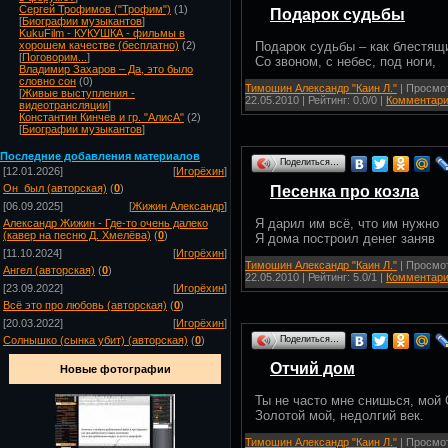
Сергей Трофимов ("Трофим")
(1)
Подарок судьбы
[
Биографии музыкантов
]
KukuFilm - КУКУШКА - фильмы в
Подарок судьбы – как блестящ
хорошем качестве (бесплатно)
(2)
[
Поговорим...
]
Со звоном, с небес, под ноги,
Владимир Захаров – Да, это было
словно сон
(0)
Тимошин Александр "Каин Л."
| Просмот
[
Живые выступления -
22.05.2010
| Рейтинг: 0.0/0 |
Комментари
видеотрансляции
]
Константин Кинчев и гр. "АлисА"
(2)
[
Биографии музыкантов
]
Посл
едние добавления материалов
Поделиться…
[12.01.2026]
[
Игорёхин
]
Он_был (авторская)
(
0
)
Песенка про козла
[06.09.2025]
[
Жижин Александр
]
Я дарил им всё, что им нужно
Александр Жижин - Где-то очень далеко
(кавер на песню Д. Хмелёва)
(
0
)
Я дома построил денег заняв
[11.10.2024]
[
Игорёхин
]
Тимошин Александр "Каин Л."
| Просмот
Ангел (авторская)
(
0
)
22.05.2010
| Рейтинг: 5.0/1 |
Комментари
[23.09.2022]
[
Игорёхин
]
Всё это про любовь (авторская)
(
0
)
[20.03.2022]
[
Игорёхин
]
Поделиться…
Солнышко (сынка убит) (авторская)
(
0
)
Отчий дом
Новые фотографии
Ты не часто мне снишься, мой
Золотой мой, недолгий век.
Тимошин Александр "Каин Л."
| Просмот