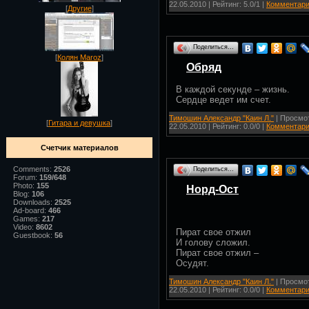
22.05.2010
| Рейтинг: 5.0/1 |
Комментари
[
Другие
]
Поделиться…
[
Колян Maroz
]
Обряд
В каждой секунде – жизнь.
Сердце ведет им счет.
Тимошин Александр "Каин Л."
| Просмот
[
Гитара и девушка
]
22.05.2010
| Рейтинг: 0.0/0 |
Комментари
Счетчик материалов
Comments:
2526
Поделиться…
Forum:
159/648
Photo:
155
Норд-Ост
Blog:
106
Downloads:
2525
Ad-board:
466
Games:
217
Video:
8602
Пират свое отжил
Guestbook:
56
И голову сложил.
Пират свое отжил –
Осудят.
Тимошин Александр "Каин Л."
| Просмот
22.05.2010
| Рейтинг: 0.0/0 |
Комментари