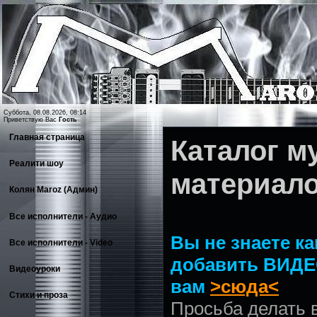
Суббота, 08.08.2026, 08:14
Приветствую Вас
Гость
Главная страница
Каталог 
Реалити шоу
материал
Колян Maroz (Админ)
Все исполнители - Аудио
Вы не знаете ка
Все исполнители - Video
добавить ВИДЕ
Видеоуроки
вам
>сюда<
Стихи и проза
Просьба делать 