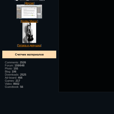
[
Другие
]
[
Колян Maroz
]
[
Гитара и девушка
]
Счетчик материалов
Comments:
2526
Forum:
159/648
Photo:
155
Blog:
106
Downloads:
2525
Ad-board:
466
Games:
217
Video:
8602
Guestbook:
56