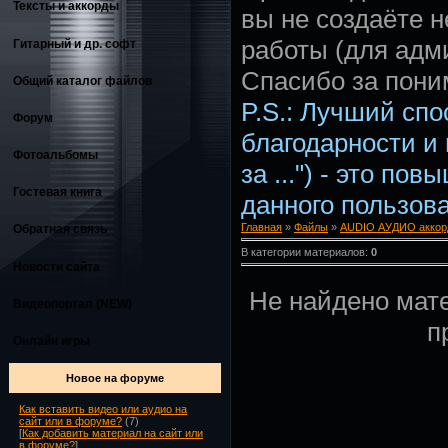
Тексты и аккорды
вы не создаёте 
работы (для адм
Гитарный и др. софт
Спасибо за пони
Общий каталог файлов
P.S.: Лучший сп
Форум
благодарности и
Фотоальбомы
за ...") - это по
Гостевая книга
данного пользова
Главная
»
Файлы
»
AUDIO АУДИО аккор
Обратная связь
В категории материалов:
0
Новости сайта
Не найдено мат
Видеопортал (NEW)
п
Онлайн игры
Новое на форуме
Как вставить видео или аудио на
сайт или в форуме?
(7)
[
Как добавить материал на сайт или
в форуме?
]