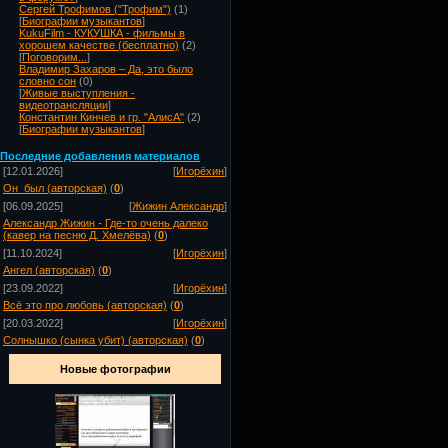
Сергей Трофимов ("Трофим")
(1)
[
Биографии музыкантов
]
KukuFilm - КУКУШКА - фильмы в
хорошем качестве (бесплатно)
(2)
[
Поговорим...
]
Владимир Захаров – Да, это было
словно сон
(0)
[
Живые выступления -
видеотрансляции
]
Константин Кинчев и гр. "АлисА"
(2)
[
Биографии музыкантов
]
Посл
едние добавления материалов
[12.01.2026]
[
Игорёхин
]
Он_был (авторская)
(
0
)
[06.09.2025]
[
Жижин Александр
]
Александр Жижин - Где-то очень далеко
(кавер на песню Д. Хмелёва)
(
0
)
[11.10.2024]
[
Игорёхин
]
Ангел (авторская)
(
0
)
[23.09.2022]
[
Игорёхин
]
Всё это про любовь (авторская)
(
0
)
[20.03.2022]
[
Игорёхин
]
Солнышко (сынка убит) (авторская)
(
0
)
Новые фотографии