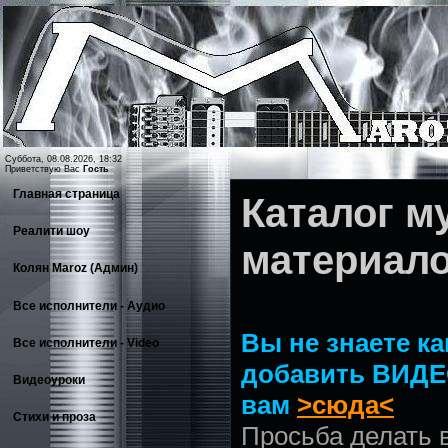
Суббота, 08.08.2026, 18:32
Приветствую Вас
Гость
Главная страница
Каталог 
Реалити шоу
материал
Колян Maroz (Админ)
Все исполнители - Аудио
Вы не знаете ка
Все исполнители - Video
добавить ВИДЕ
Видеоуроки
вам
>сюда<
Стихи и проза
Просьба делать 