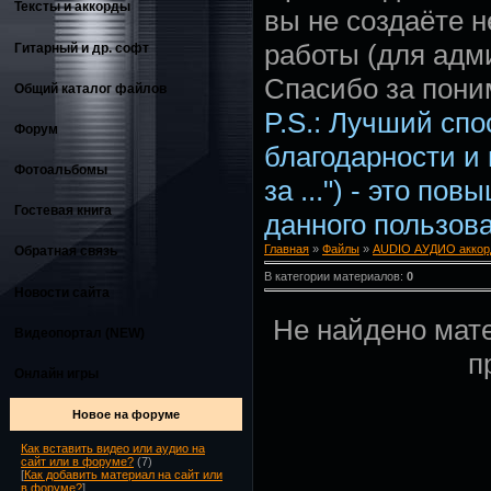
Тексты и аккорды
вы не создаёте 
работы (для адм
Гитарный и др. софт
Спасибо за пони
Общий каталог файлов
P.S.: Лучший сп
Форум
благодарности и
Фотоальбомы
за ...") - это по
Гостевая книга
данного пользова
Главная
»
Файлы
»
AUDIO АУДИО аккор
Обратная связь
В категории материалов:
0
Новости сайта
Не найдено мат
Видеопортал (NEW)
п
Онлайн игры
Новое на форуме
Как вставить видео или аудио на
сайт или в форуме?
(7)
[
Как добавить материал на сайт или
в форуме?
]