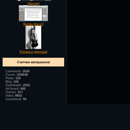
[
Другие
]
[
Колян Maroz
]
[
Гитара и девушка
]
Счетчик материалов
Comments:
2526
Forum:
159/648
Photo:
155
Blog:
106
Downloads:
2525
Ad-board:
466
Games:
217
Video:
8602
Guestbook:
56