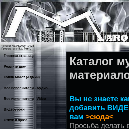
Четверг, 06.08.2026, 14:24
Приветствую Вас
Гость
Главная страница
Каталог 
Реалити шоу
материал
Колян Maroz (Админ)
Все исполнители - Аудио
Вы не знаете ка
Все исполнители - Video
добавить ВИДЕ
Видеоуроки
вам
>сюда<
Стихи и проза
Просьба делать 