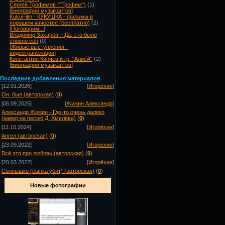
Сергей Трофимов ("Трофим")
(1)
[
Биографии музыкантов
]
KukuFilm - КУКУШКА - фильмы в
хорошем качестве (бесплатно)
(2)
[
Поговорим...
]
Владимир Захаров – Да, это было
словно сон
(0)
[
Живые выступления -
видеотрансляции
]
Константин Кинчев и гр. "АлисА"
(2)
[
Биографии музыкантов
]
Посл
едние добавления материалов
[12.01.2026]
[
Игорёхин
]
Он_был (авторская)
(
0
)
[06.09.2025]
[
Жижин Александр
]
Александр Жижин - Где-то очень далеко
(кавер на песню Д. Хмелёва)
(
0
)
[11.10.2024]
[
Игорёхин
]
Ангел (авторская)
(
0
)
[23.09.2022]
[
Игорёхин
]
Всё это про любовь (авторская)
(
0
)
[20.03.2022]
[
Игорёхин
]
Солнышко (сынка убит) (авторская)
(
0
)
Новые фотографии