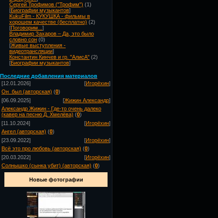
Сергей Трофимов ("Трофим")
(1)
[
Биографии музыкантов
]
KukuFilm - КУКУШКА - фильмы в
хорошем качестве (бесплатно)
(2)
[
Поговорим...
]
Владимир Захаров – Да, это было
словно сон
(0)
[
Живые выступления -
видеотрансляции
]
Константин Кинчев и гр. "АлисА"
(2)
[
Биографии музыкантов
]
Посл
едние добавления материалов
[12.01.2026]
[
Игорёхин
]
Он_был (авторская)
(
0
)
[06.09.2025]
[
Жижин Александр
]
Александр Жижин - Где-то очень далеко
(кавер на песню Д. Хмелёва)
(
0
)
[11.10.2024]
[
Игорёхин
]
Ангел (авторская)
(
0
)
[23.09.2022]
[
Игорёхин
]
Всё это про любовь (авторская)
(
0
)
[20.03.2022]
[
Игорёхин
]
Солнышко (сынка убит) (авторская)
(
0
)
Новые фотографии