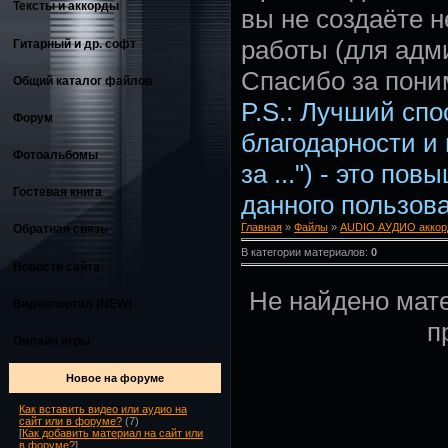
Тексты и аккорды
вы не создаёте 
работы (для адм
Гитарный и др. софт
Спасибо за пони
Общий каталог файлов
P.S.: Лучший сп
Форум
благодарности и
Фотоальбомы
за ...") - это по
Гостевая книга
данного пользова
Главная
»
Файлы
»
AUDIO АУДИО аккор
Обратная связь
В категории материалов:
0
Новости сайта
Не найдено мат
Видеопортал (NEW)
п
Онлайн игры
Новое на форуме
Как вставить видео или аудио на
сайт или в форуме?
(7)
[
Как добавить материал на сайт или
в форуме?
]