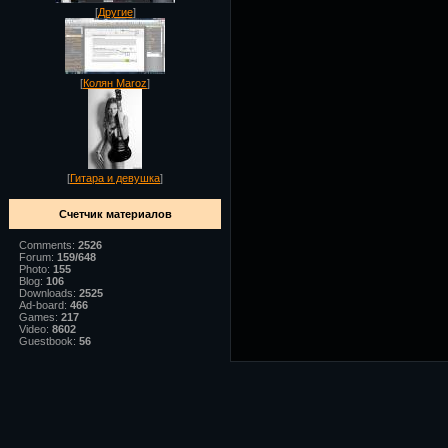
[
Другие
]
[
Колян Maroz
]
[
Гитара и девушка
]
Счетчик материалов
Comments:
2526
Forum:
159/648
Photo:
155
Blog:
106
Downloads:
2525
Ad-board:
466
Games:
217
Video:
8602
Guestbook:
56