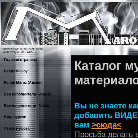
Воскресенье, 09.08.2026, 08:50
Приветствую Вас
Гость
Главная страница
Каталог 
Реалити шоу
материал
Колян Maroz (Админ)
Все исполнители - Аудио
Вы не знаете ка
Все исполнители - Video
добавить ВИДЕ
Видеоуроки
вам
>сюда<
Стихи и проза
Просьба делать 