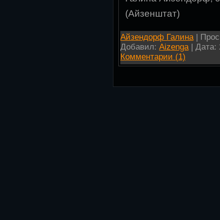
(
Айзенштат
)
Айзендорф Галина
| Прос
Добавил:
Aizenga
| Дата:
Комментарии (1)