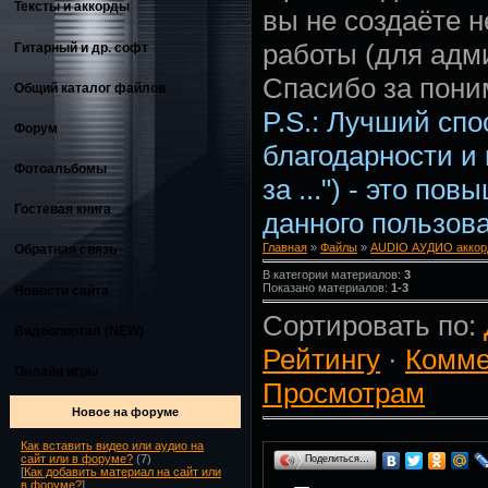
Тексты и аккорды
вы не создаёте 
работы (для адм
Гитарный и др. софт
Спасибо за пони
Общий каталог файлов
P.S.: Лучший сп
Форум
благодарности и
Фотоальбомы
за ...") - это по
Гостевая книга
данного пользова
Главная
»
Файлы
»
AUDIO АУДИО аккор
Обратная связь
В категории материалов:
3
Показано материалов:
1-3
Новости сайта
Сортировать по:
Видеопортал (NEW)
Рейтингу
·
Комме
Онлайн игры
Просмотрам
Новое на форуме
Как вставить видео или аудио на
сайт или в форуме?
(7)
Поделиться…
[
Как добавить материал на сайт или
в форуме?
]