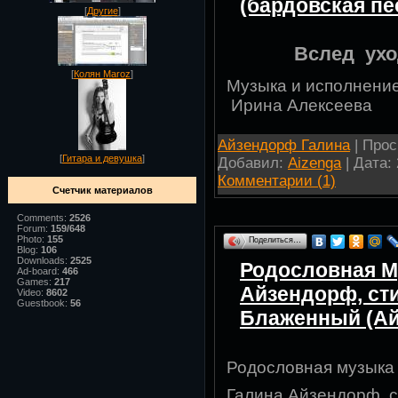
(бардовская пе
[
Другие
]
Вслед ух
[
Колян Maroz
]
Музыка и исполнени
Ирина Алексеева
Айзендорф Галина
| Прос
[
Гитара и девушка
]
Добавил:
Aizenga
| Дата:
Комментарии (1)
Счетчик материалов
Comments:
2526
Forum:
159/648
Photo:
155
Поделиться…
Blog:
106
Downloads:
2525
Родословная М
Ad-board:
466
Games:
217
Айзендорф, ст
Video:
8602
Guestbook:
56
Блаженный (Ай
Родословная
музыка
Галина Айзендорф,