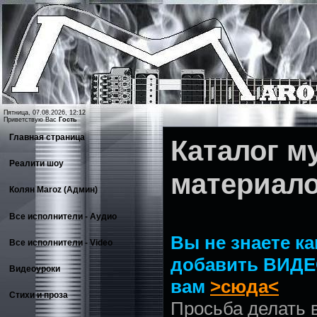
Пятница, 07.08.2026, 12:12
Приветствую Вас
Гость
Главная страница
Каталог 
Реалити шоу
материал
Колян Maroz (Админ)
Все исполнители - Аудио
Вы не знаете ка
Все исполнители - Video
добавить ВИДЕ
Видеоуроки
вам
>сюда<
Стихи и проза
Просьба делать 