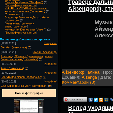
Траверс дальн
Сергей Трофимов ("Трофим")
(1)
[
Биографии музыкантов
]
Айзендорф, ст
KukuFilm - КУКУШКА - фильмы в
хорошем качестве (бесплатно)
(2)
[
Поговорим...
]
Владимир Захаров – Да, это было
словно сон
(0)
Музык
[
Живые выступления -
видеотрансляции
]
Айзен
Константин Кинчев и гр. "АлисА"
(2)
[
Биографии музыкантов
]
Алекс
Посл
едние добавления материалов
[12.01.2026]
[
Игорёхин
]
Он_был (авторская)
(
0
)
[06.09.2025]
[
Жижин Александр
]
Александр Жижин - Где-то очень далеко
(кавер на песню Д. Хмелёва)
(
0
)
[11.10.2024]
[
Игорёхин
]
Ангел (авторская)
(
0
)
Айзендорф Галина
| Прос
[23.09.2022]
[
Игорёхин
]
Добавил:
Aizenga
| Дата:
Всё это про любовь (авторская)
(
0
)
Комментарии (0)
[20.03.2022]
[
Игорёхин
]
Солнышко (сынка убит) (авторская)
(
0
)
Новые фотографии
Поделиться…
Вслед уходящ