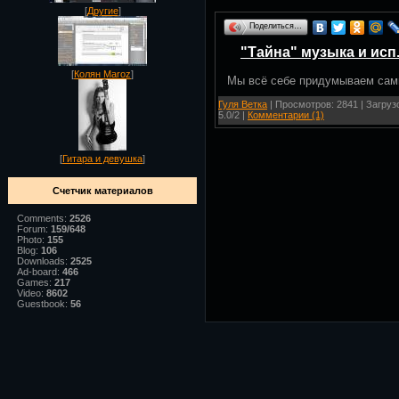
[
Другие
]
Поделиться…
"Тайна" музыка и исп
[
Колян Maroz
]
Мы всё себе придумываем сам
Гуля Ветка
| Просмотров: 2841 | Загруз
5.0/2 |
Комментарии (1)
[
Гитара и девушка
]
Счетчик материалов
Comments:
2526
Forum:
159/648
Photo:
155
Blog:
106
Downloads:
2525
Ad-board:
466
Games:
217
Video:
8602
Guestbook:
56