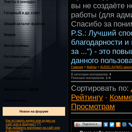
Тексты и аккорды
вы не создаёте 
работы (для адм
Гитарный и др. софт
Спасибо за пони
Общий каталог файлов
P.S.: Лучший сп
Форум
благодарности и
Фотоальбомы
за ...") - это по
Гостевая книга
данного пользова
Главная
»
Файлы
»
AUDIO АУДИО аккор
Обратная связь
В категории материалов:
4
Показано материалов:
1-4
Новости сайта
Сортировать по:
Видеопортал (NEW)
Рейтингу
·
Комме
Онлайн игры
Просмотрам
Новое на форуме
Как вставить видео или аудио на
сайт или в форуме?
(7)
Поделиться…
[
Как добавить материал на сайт или
в форуме?
]