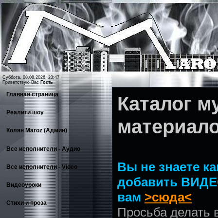
Суббота, 08.08.2026, 23:47
Приветствую Вас
Гость
Главная страница
Каталог 
Реалити шоу
материал
Колян Maroz (Админ)
Все исполнители - Аудио
Вы не знаете ка
Все исполнители - Video
добавить ВИДЕ
Видеоуроки
вам
>сюда<
Стихи и проза
Просьба делать 