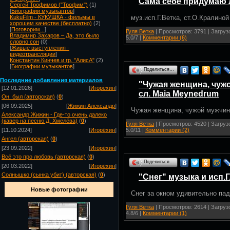
Сама себе придумаю л
Сергей Трофимов ("Трофим")
(1)
[
Биографии музыкантов
]
муз.исп.Г.Ветка, ст.О.Кралиной
KukuFilm - КУКУШКА - фильмы в
хорошем качестве (бесплатно)
(2)
[
Поговорим...
]
Гуля Ветка
| Просмотров: 3791 | Загрузо
Владимир Захаров – Да, это было
5.0/7 |
Комментарии (6)
словно сон
(0)
[
Живые выступления -
видеотрансляции
]
Константин Кинчев и гр. "АлисА"
(2)
[
Биографии музыкантов
]
Поделиться…
Посл
едние добавления материалов
"Чужая женщина, чужо
[12.01.2026]
[
Игорёхин
]
сл. Maia Meynedrum
Он_был (авторская)
(
0
)
[06.09.2025]
[
Жижин Александр
]
Чужая женщина, чужой мужчин
Александр Жижин - Где-то очень далеко
(кавер на песню Д. Хмелёва)
(
0
)
Гуля Ветка
| Просмотров: 4520 | Загруз
5.0/11 |
Комментарии (2)
[11.10.2024]
[
Игорёхин
]
Ангел (авторская)
(
0
)
[23.09.2022]
[
Игорёхин
]
Всё это про любовь (авторская)
(
0
)
Поделиться…
[20.03.2022]
[
Игорёхин
]
Солнышко (сынка убит) (авторская)
(
0
)
"Снег" музыка и исп.
Новые фотографии
Снег за окном удивительно па
Гуля Ветка
| Просмотров: 2614 | Загруз
4.8/6 |
Комментарии (1)