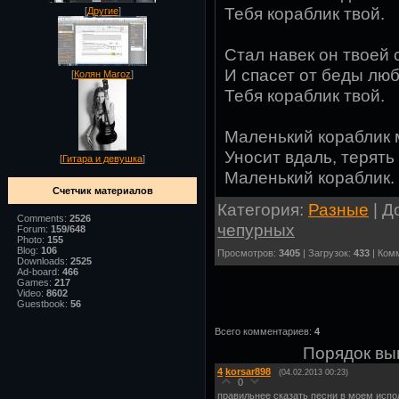
Тебя кораблик твой.
[
Другие
]
Стал навек он твоей 
И спасет от беды лю
[
Колян Maroz
]
Тебя кораблик твой.
Маленький кораблик
Уносит вдаль, терять 
[
Гитара и девушка
]
Маленький кораблик.
Счетчик материалов
Категория:
Разные
| Д
Comments:
2526
чепурных
Forum:
159/648
Photo:
155
Blog:
106
Просмотров:
3405
| Загрузок:
433
| Ком
Downloads:
2525
Ad-board:
466
Games:
217
Video:
8602
Guestbook:
56
Всего комментариев:
4
Порядок вы
4
korsar898
(04.02.2013 00:23)
0
правильнее сказать песни в моем испо