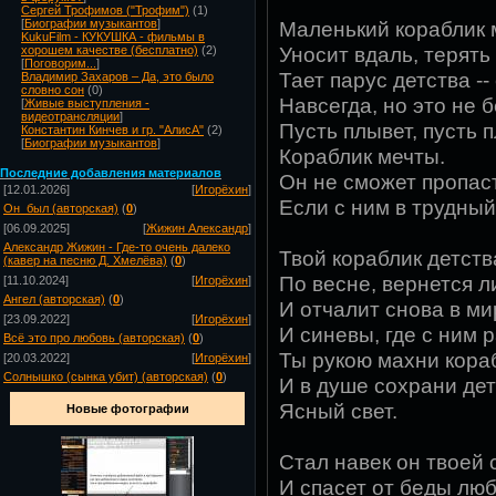
Сергей Трофимов ("Трофим")
(1)
Маленький кораблик
[
Биографии музыкантов
]
KukuFilm - КУКУШКА - фильмы в
Уносит вдаль, терять 
хорошем качестве (бесплатно)
(2)
[
Поговорим...
]
Тает парус детства -
Владимир Захаров – Да, это было
словно сон
(0)
Навсегда, но это не б
[
Живые выступления -
видеотрансляции
]
Пусть плывет, пусть 
Константин Кинчев и гр. "АлисА"
(2)
[
Биографии музыкантов
]
Кораблик мечты.
Посл
едние добавления материалов
Он не сможет пропас
[12.01.2026]
[
Игорёхин
]
Если с ним в трудный
Он_был (авторская)
(
0
)
[06.09.2025]
[
Жижин Александр
]
Александр Жижин - Где-то очень далеко
Твой кораблик детств
(кавер на песню Д. Хмелёва)
(
0
)
По весне, вернется л
[11.10.2024]
[
Игорёхин
]
Ангел (авторская)
(
0
)
И отчалит снова в м
[23.09.2022]
[
Игорёхин
]
И синевы, где с ним 
Всё это про любовь (авторская)
(
0
)
Ты рукою махни кора
[20.03.2022]
[
Игорёхин
]
Солнышко (сынка убит) (авторская)
(
0
)
И в душе сохрани дет
Ясный свет.
Новые фотографии
Стал навек он твоей 
И спасет от беды лю