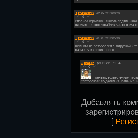
3
korsar898
(04.02.2013 00:20)
0
спасибо огромное! я когда подписывал
следующая про кораблик как то сама по
1
korsar898
(05.08.2012 05:30)
0
немного не разобрался с загрузкой,и те
размещу из своих песен
2
maroz
(29.01.2013 11:34)
0
Понятно, только чужие песни
"авторская" я удалил из названия) 
Добавлять ком
зарегистриро
[
Регис