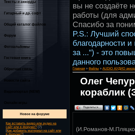
Тексты и аккорды
вы не создаёте 
работы (для адм
Гитарный и др. софт
Спасибо за пони
Общий каталог файлов
P.S.: Лучший сп
Форум
благодарности и
Фотоальбомы
за ...") - это по
Гостевая книга
данного пользова
Главная
»
Файлы
»
AUDIO АУДИО аккор
Обратная связь
Олег Чепур
Новости сайта
кораблик 
Видеопортал (NEW)
Онлайн игры
Поделиться…
Новое на форуме
Как вставить видео или аудио на
сайт или в форуме?
(7)
(И.Романов-М.Пляцко
[
Как добавить материал на сайт или
в форуме?
]