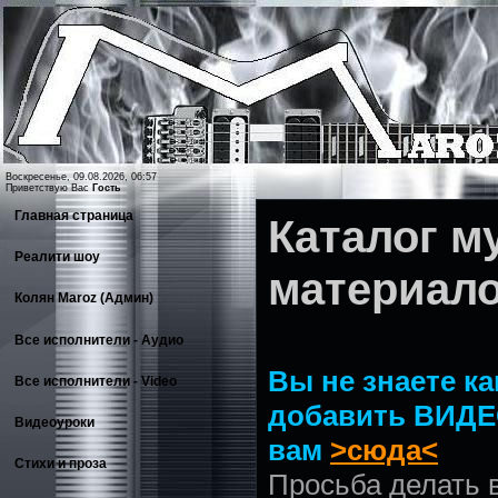
Воскресенье, 09.08.2026, 06:57
Приветствую Вас
Гость
Главная страница
Каталог 
Реалити шоу
материал
Колян Maroz (Админ)
Все исполнители - Аудио
Вы не знаете ка
Все исполнители - Video
добавить ВИДЕ
Видеоуроки
вам
>сюда<
Стихи и проза
Просьба делать 