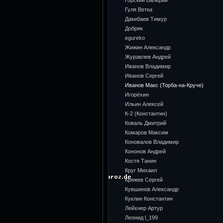
Горский Валерий
Гуля Ветка
Дакибаев Тимур
Добряк
egureko
Жижин Александр
Журавлев Андрей
Иванов Владимир
Иванов Сергей
Иванов Макс (Торба-на-Круче)
Игорёхин
Ильин Алексей
К-2 (Константин)
Коваль Дмитрий
Комаров Максим
Коновалов Владимир
Кононов Андрей
Костя Танин
Круг Михаил
Кряжев Сергей
Кувшинов Александр
Куклин Константин
Лейхнер Артур
Леонид l_199