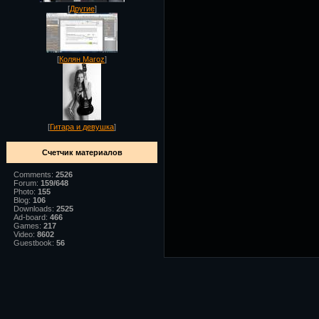
[
Другие
]
[
Колян Maroz
]
[
Гитара и девушка
]
Счетчик материалов
Comments:
2526
Forum:
159/648
Photo:
155
Blog:
106
Downloads:
2525
Ad-board:
466
Games:
217
Video:
8602
Guestbook:
56