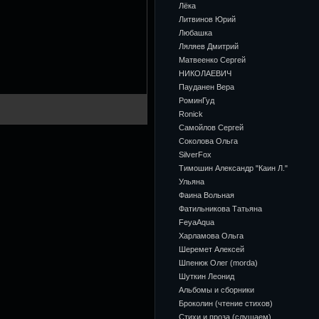
Лёка
Литвинов Юрий
Любашка
Ляляев Дмитрий
Матвеенко Сергей
НИКОЛАЕВИЧ
Пауданен Вера
РоминГуд
Ronick
Самойлов Сергей
Соколова Ольга
SilverFox
Тимошин Александр "Каин Л."
Ульяна
Фаина Вольная
Фатильникова Татьяна
FeyaAqua
Харламова Ольга
Шеремет Алексей
Шпенюк Олег (morda)
Шуткин Леонид
Альбомы и сборники
Броколин (чтение стихов)
Стихи и проза (слушаем)