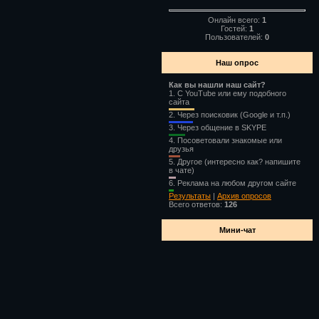
Онлайн всего:
1
Гостей:
1
Пользователей:
0
Наш опрос
Как вы нашли наш сайт?
1.
С YouTube или ему подобного
сайта
2.
Через поисковик (Google и т.п.)
3.
Через общение в SKYPE
4.
Посоветовали знакомые или
друзья
5.
Другое (интересно как? напишите
в чате)
6.
Реклама на любом другом сайте
Результаты
|
Архив опросов
Всего ответов:
126
Мини-чат