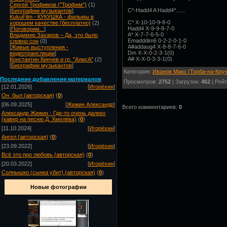
Сергей Трофимов ("Трофим")
(1)
C*-Hadd4 A Hadd4*......
[
Биографии музыкантов
]
KukuFilm - КУКУШКА - фильмы в
C* X-10-10-9-8-0
хорошем качестве (бесплатно)
(2)
Hadd4 X-9-9-8-7-0
[
Поговорим...
]
A* X-7-7-6-5-0
Владимир Захаров – Да, это было
Emadddim6 0-2-2-0-1-0
словно сон
(0)
A#addaug4 X-8-8-7-6-0
[
Живые выступления -
Dm X-X-0-2-3-1(0)
видеотрансляции
]
A# X-X-0-3-3-1(0)
Константин Кинчев и гр. "АлисА"
(2)
[
Биографии музыкантов
]
Категория:
Иванов Макс (Торба-на-Круч
Посл
едние добавления материалов
Просмотров:
2752
| Загрузок:
462
| Рейт
[12.01.2026]
[
Игорёхин
]
Он_был (авторская)
(
0
)
[06.09.2025]
[
Жижин Александр
]
Всего комментариев:
0
Александр Жижин - Где-то очень далеко
(кавер на песню Д. Хмелёва)
(
0
)
[11.10.2024]
[
Игорёхин
]
Ангел (авторская)
(
0
)
[23.09.2022]
[
Игорёхин
]
Всё это про любовь (авторская)
(
0
)
[20.03.2022]
[
Игорёхин
]
Солнышко (сынка убит) (авторская)
(
0
)
Новые фотографии