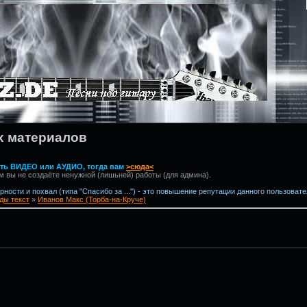
х материалов
вить ВИДЕО или АУДИО, тогда вам
>сюда<
м вы не создаёте ненужной (лишьней) работы (для админа).
ности и похвал (типа "Спасибо за ...") - это повышение репутации данного пользовате
ды текст
»
Иванов Макс (Торба-на-Круче)