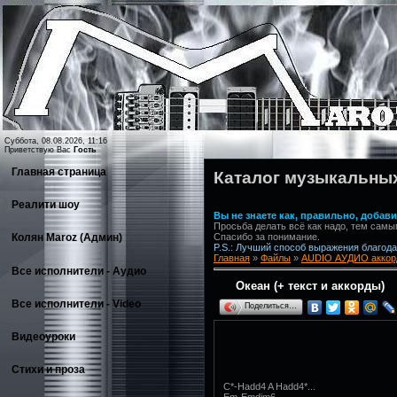
Суббота, 08.08.2026, 11:16
Приветствую Вас
Гость
Главная страница
Каталог музыкальны
Реалити шоу
Вы не знаете как, правильно, доба
Просьба делать всё как надо, тем самы
Спасибо за понимание.
Колян Maroz (Админ)
P.S.: Лучший способ выражения благодар
Главная
»
Файлы
»
AUDIO АУДИО аккор
Все исполнители - Аудио
Океан (+ текст и аккорды)
Все исполнители - Video
Поделиться…
Видеоуроки
Стихи и проза
C*-Hadd4 A Hadd4*...