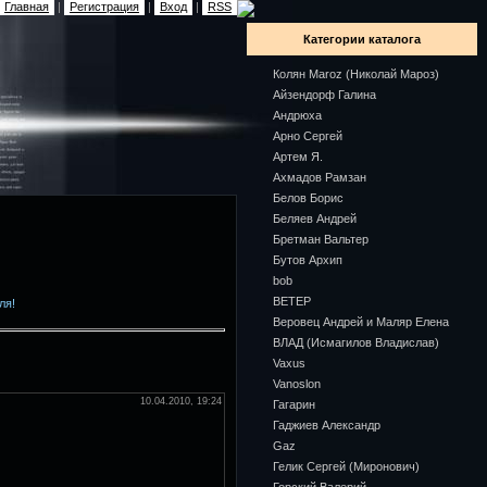
Главная
|
Регистрация
|
Вход
|
RSS
Категории каталога
Колян Maroz (Николай Мароз)
Айзендорф Галина
Андрюха
Арно Сергей
Артем Я.
Ахмадов Рамзан
Белов Борис
Беляев Андрей
Бретман Вальтер
Бутов Архип
bob
ВЕТЕР
ля!
Веровец Андрей и Маляр Елена
ВЛАД (Исмагилов Владислав)
Vaxus
Vanoslon
10.04.2010, 19:24
Гагарин
Гаджиев Александр
Gaz
Гелик Сергей (Миронович)