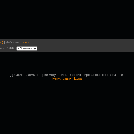
е)
| Добавил:
maroz
инг:
0.0
/
0
|
Добавлять комментарии могут только зарегистрированные пользователи.
[
Регистрация
|
Вход
]