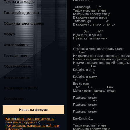
Em-Emdim6...
Тексты и аккорды
A#addaug4 Em
Твари морские теперь
Гитарный и др. софт
Каждый по-своему птица
В каждом таится зверь
A#addaug4 A*
Общий каталог файлов
В каждом хоть кто-то таится
Dm A#*
Форум
И даже ты и даже я
Ну как же ты и как же я
Фотоальбомы
G
Странные люди советовать стали
Em7
Гостевая книга
Ни грамма не знали советовать взяли
Ни веся ни грамма от них оторвались
И сами взорвали последний прощаль
C Em
Обратная связь
Корабль в огне
C G
Корабль в дыму
Новости сайта
C G
Его ко мне
Am H7 Em7
Видеопортал (NEW)
Меня к нему приковал океан
G
Приковал океан
Онлайн игры
Em7
Приковал океан
G
Новое на форуме
Приковал океан
Em-Emdim6...
Как вставить видео или аудио на
сайт или в форуме?
(7)
Твари морские теперь
[
Как добавить материал на сайт или
Каждый по-своему птица
в форуме?
]