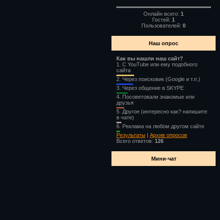
Онлайн всего:
1
Гостей:
1
Пользователей:
0
Наш опрос
Как вы нашли наш сайт?
1.
С YouTube или ему подобного
сайта
2.
Через поисковик (Google и т.п.)
3.
Через общение в SKYPE
4.
Посоветовали знакомые или
друзья
5.
Другое (интересно как? напишите
в чате)
6.
Реклама на любом другом сайте
Результаты
|
Архив опросов
Всего ответов:
126
Мини-чат