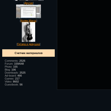
[
Другие
]
[
Колян Maroz
]
[
Гитара и девушка
]
Счетчик материалов
Comments:
2526
Forum:
159/648
Photo:
155
Blog:
106
Downloads:
2525
Ad-board:
466
Games:
217
Video:
8602
Guestbook:
56