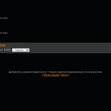
о раз.
о раз,
rёga
нг:
4.8
/
5
|
Добавлять комментарии могут только зарегистрированные пользователи.
[
Регистрация
|
Вход
]