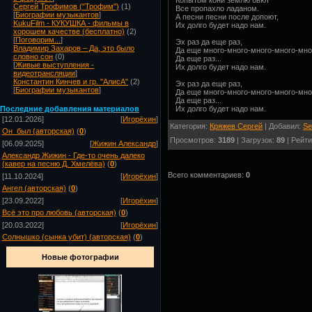
Копытом кони землю бьют
Сергей Трофимов ("Трофим")
(1)
Все пропахло ладаном.
[
Биографии музыкантов
]
А песни песни после допоют,
KukuFilm - КУКУШКА - фильмы в
Их долго будет надо нам.
хорошем качестве (бесплатно)
(2)
[
Поговорим...
]
Эх раз да еще раз,
Владимир Захаров – Да, это было
Да еще много-много-много-много-мног
словно сон
(0)
Да еще раз...
[
Живые выступления -
Их долго будет надо нам.
видеотрансляции
]
Константин Кинчев и гр. "АлисА"
(2)
Эх раз да еще раз,
[
Биографии музыкантов
]
Да еще много-много-много-много-мног
Да еще раз...
Их долго будет надо нам.
Посл
едние добавления материалов
[12.01.2026]
[
Игорёхин
]
Категория:
Кряжев Сергей
| Добавил:
Se
Он_был (авторская)
(
0
)
Просмотров:
3189
| Загрузок:
89
| Рейти
[06.09.2025]
[
Жижин Александр
]
Александр Жижин - Где-то очень далеко
(кавер на песню Д. Хмелёва)
(
0
)
Всего комментариев:
0
[11.10.2024]
[
Игорёхин
]
Ангел (авторская)
(
0
)
[23.09.2022]
[
Игорёхин
]
Всё это про любовь (авторская)
(
0
)
[20.03.2022]
[
Игорёхин
]
Солнышко (сынка убит) (авторская)
(
0
)
Новые фотографии