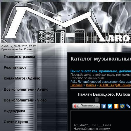
Суббота, 08.08.2026, 17:37
Приветствую Вас
Гость
Главная страница
Каталог музыкальны
Реалити шоу
Вы не знаете как, правильно, доба
Просьба делать всё как надо, тем самы
Спасибо за понимание.
Колян Maroz (Админ)
P.S.: Лучший способ выражения благодар
Главная
»
Файлы
»
AUDIO АУДИО аккор
Все исполнители - Аудио
Памяти Высоцкого, Ю.Лоза (
Все исполнители - Video
Поделиться…
Видеоуроки
Стихи и проза
Am_Am/C_Em/H___Em/G
Наливай еще по одному,