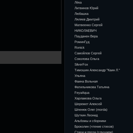
Лёка
Литвинов Юрий
Любашка
Ляляев Дмитрий
Матвеенко Сергей
НИКОЛАЕВИЧ
Пауданен Вера
РоминГуд
Ronick
Самойлов Сергей
Соколова Ольга
SilverFox
Тимошин Александр "Каин Л."
Ульяна
Фаина Вольная
Фатильникова Татьяна
FeyaAqua
Харламова Ольга
Шеремет Алексей
Шпенюк Олег (morda)
Шуткин Леонид
Альбомы и сборники
Броколин (чтение стихов)
Стихи и проза (слушаем)