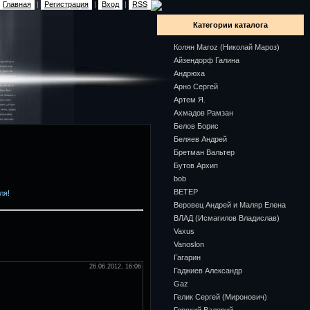
Главная
|
Регистрация
|
Вход
|
RSS
Категории каталога
Колян Maroz (Николай Мароз)
Айзендорф Галина
Андрюха
Арно Сергей
Артем Я.
Ахмадов Рамзан
Белов Борис
Беляев Андрей
Бретман Вальтер
Бутов Архип
bob
ВЕТЕР
ля!
Веровец Андрей и Маляр Елена
ВЛАД (Исмагилов Владислав)
Vaxus
Vanoslon
Гагарин
26.06.2012, 16:06
Гаджиев Александр
Gaz
Гелик Сергей (Миронович)