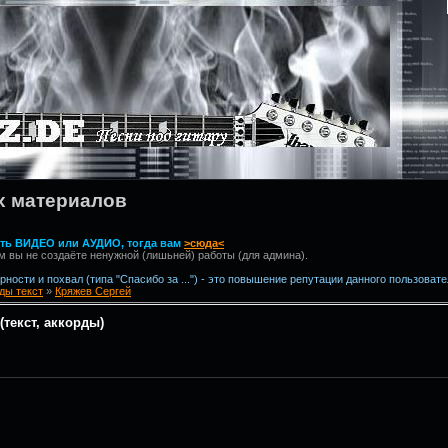
х материалов
вить ВИДЕО или АУДИО, тогда вам
>сюда<
м вы не создаёте ненужной (лишьней) работы (для админа).
ности и похвал (типа "Спасибо за ...") - это повышение репутации данного пользовате
ды текст
»
Кряжев Сергей
текст, аккорды)