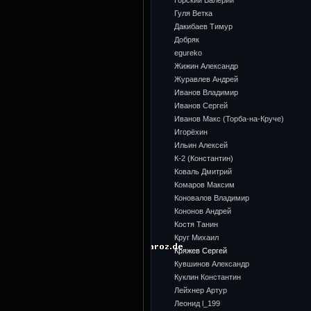
Горский Валерий
Гуля Ветка
Дакибаев Тимур
Добряк
egureko
Жижин Александр
Журавлев Андрей
Иванов Владимир
Иванов Сергей
Иванов Макс (Торба-на-Круче)
Игорёхин
Ильин Алексей
К-2 (Константин)
Коваль Дмитрий
Комаров Максим
Коновалов Владимир
Кононов Андрей
Костя Танин
Круг Михаил
Кряжев Сергей
Кувшинов Александр
Куклин Константин
Лейхнер Артур
Леонид l_199