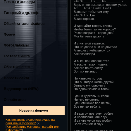
F#/C#_____H7___Dm________E7
Тексты и аккорды
Ведь он не вышел,он совсем ушел.
Am___Am/C_Em/H_Em/G
Выпьем чтобы там ему
Гитарный и др. софт
F#/C#_H7_Em
Было хорошо.
Общий каталог файлов
И где найти теперь слова
Чтобы были так же хороши?
Разве возраст - сорок два?
Форум
Мог бы жить да жить!
И с натугой верится,
Фотоальбомы
Что не допел он и не доиграл.
А месяц с неба щерится
Как позавчера.
Гостевая книга
И выть на небо хочется,
А вокруг такая тишина.
Обратная связь
Как его по отчеству...
Вот и я не знал.
Новости сайта
Но наверно потому,
Что он видел жизнь другой,
Бывало муторно ему
Видеопортал (NEW)
На одной земле с тобой.
Где ни церковь ни кабак -
Онлайн игры
Ничего не свято.
Где немножко все не так,
Все не так ребята.
Новое на форуме
И ведь он поэтому грубил
И насиловал наш слух,
Как вставить видео или аудио на
И за что же он нас любил,
сайт или в форуме?
(7)
Всех кто нем и глух...
[
Как добавить материал на сайт или
в форуме?
]