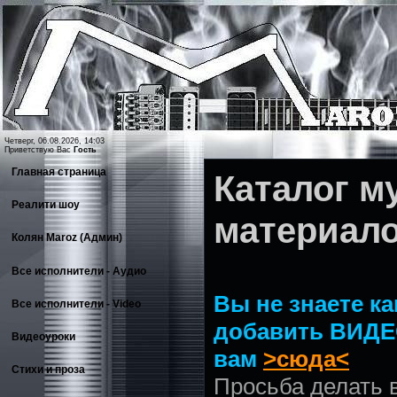
Четверг, 06.08.2026, 14:03
Приветствую Вас
Гость
Главная страница
Каталог 
Реалити шоу
материал
Колян Maroz (Админ)
Все исполнители - Аудио
Вы не знаете ка
Все исполнители - Video
добавить ВИДЕ
Видеоуроки
вам
>сюда<
Стихи и проза
Просьба делать 