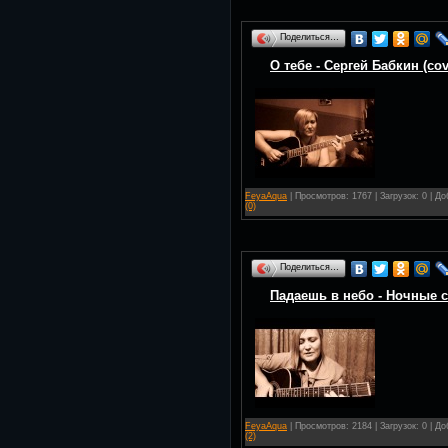
Поделиться…
О тебе - Сергей Бабкин (cov
FeyaAqua
| Просмотров: 1767 | Загрузок: 0 | Д
(0)
Поделиться…
Падаешь в небо - Ночные с
FeyaAqua
| Просмотров: 2184 | Загрузок: 0 | Д
(2)