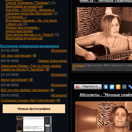
Фиеста - "Ночные снайперы
Сергей Трофимов ("Трофим")
(1)
[
Биографии музыкантов
]
KukuFilm - КУКУШКА - фильмы в
хорошем качестве (бесплатно)
(2)
[
Поговорим...
]
Владимир Захаров – Да, это было
словно сон
(0)
[
Живые выступления -
видеотрансляции
]
Константин Кинчев и гр. "АлисА"
(2)
[
Биографии музыкантов
]
Посл
едние добавления материалов
[12.01.2026]
[
Игорёхин
]
Он_был (авторская)
(
0
)
[06.09.2025]
[
Жижин Александр
]
FeyaAqua
| Просмотров: 4943 | Загрузок: 0 | Д
Александр Жижин - Где-то очень далеко
(2)
(кавер на песню Д. Хмелёва)
(
0
)
[11.10.2024]
[
Игорёхин
]
Ангел (авторская)
(
0
)
[23.09.2022]
[
Игорёхин
]
Поделиться…
Всё это про любовь (авторская)
(
0
)
Абсолюты - "Ночные снайпе
[20.03.2022]
[
Игорёхин
]
Солнышко (сынка убит) (авторская)
(
0
)
Новые фотографии