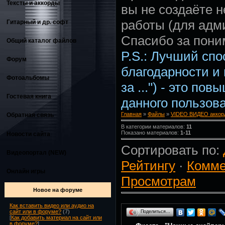
Тексты и аккорды
вы не создаёте 
работы (для адм
Гитарный и др. софт
Спасибо за пони
Общий каталог файлов
P.S.: Лучший сп
Форум
благодарности и
Фотоальбомы
за ...") - это по
Гостевая книга
данного пользова
Главная
»
Файлы
»
VIDEO ВИДЕО аккорд
Обратная связь
В категории материалов:
11
Показано материалов:
1-11
Новости сайта
Сортировать по:
Видеопортал (NEW)
Рейтингу
·
Комме
Онлайн игры
Просмотрам
Новое на форуме
Как вставить видео или аудио на
сайт или в форуме?
(7)
Поделиться…
[
Как добавить материал на сайт или
в форуме?
]