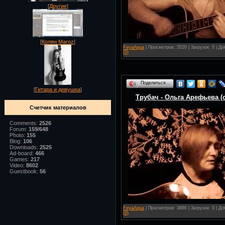
[
Другие
]
[
Колян Maroz
]
FeyaAqua
| Просмотров: 3520 | Загрузок: 0 | Д
(0)
Поделиться…
[
Гитара и девушка
]
Трубач - Ольга Арефьева (c
Счетчик материалов
Comments:
2526
Forum:
159/648
Photo:
155
Blog:
106
Downloads:
2525
Ad-board:
466
Games:
217
Video:
8602
Guestbook:
56
FeyaAqua
| Просмотров: 3886 | Загрузок: 0 | Д
(0)