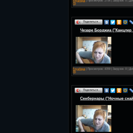
FeyaAqua
| Просмотров: 2754 | Загрузок: 0 | Д
(3)
Поделиться…
Чезаре Борджиа ("Канцлер 
FeyaAqua
| Просмотров: 4359 | Загрузок: 0 | Д
(8)
Поделиться…
Сенбернары ("Ночные снай