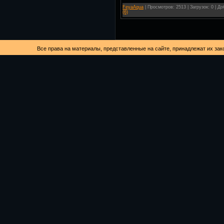
FeyaAqua
| Просмотров: 2513 | Загрузок: 0 | Д
(6)
Все права на материалы, представленные на сайте, принадлежат их зак