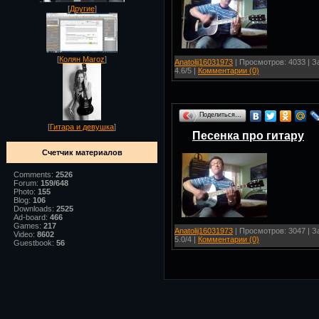
[
Другие
]
[
Колян Maroz
]
Anatolij16031973
| Просмотров: 4033 | За
4.6/5 |
Комментарии (0)
Поделиться…
[
Гитара и девушка
]
Песенка про гитару
Счетчик материалов
Comments:
2526
Forum:
159/648
Photo:
155
Blog:
106
Downloads:
2525
Ad-board:
466
Games:
217
Anatolij16031973
| Просмотров: 3047 | За
Video:
8602
5.0/4 |
Комментарии (0)
Guestbook:
56