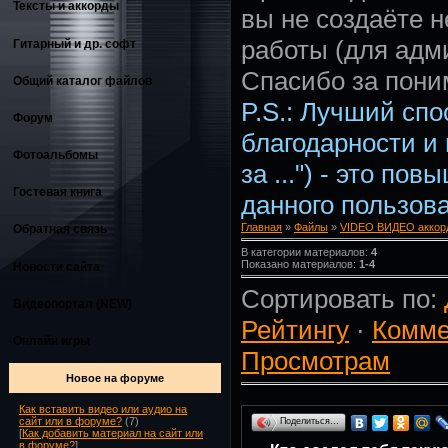
Тексты и аккорды
вы не создаёте 
работы (для адм
Гитарный и др. софт
Спасибо за пони
Общий каталог файлов
P.S.: Лучший сп
Форум
благодарности и
Фотоальбомы
за ...") - это по
Гостевая книга
данного пользова
Главная
»
Файлы
»
VIDEO ВИДЕО аккорд
Обратная связь
В категории материалов:
4
Показано материалов:
1-4
Новости сайта
Сортировать по:
Видеопортал (NEW)
Рейтингу
·
Комме
Онлайн игры
Просмотрам
Новое на форуме
Как вставить видео или аудио на
сайт или в форуме?
(7)
Поделиться…
[
Как добавить материал на сайт или
в форуме?
]