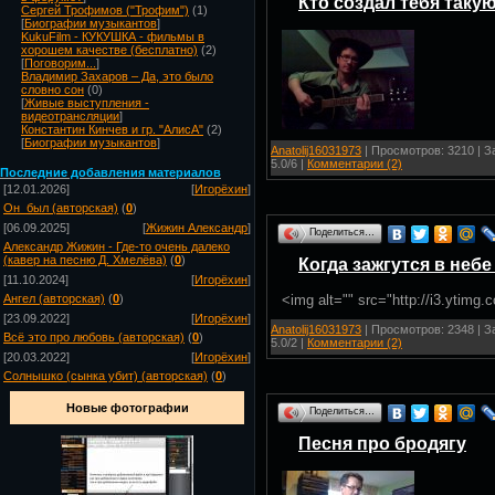
Кто создал тебя таку
Сергей Трофимов ("Трофим")
(1)
[
Биографии музыкантов
]
KukuFilm - КУКУШКА - фильмы в
хорошем качестве (бесплатно)
(2)
[
Поговорим...
]
Владимир Захаров – Да, это было
словно сон
(0)
[
Живые выступления -
видеотрансляции
]
Константин Кинчев и гр. "АлисА"
(2)
[
Биографии музыкантов
]
Anatolij16031973
| Просмотров: 3210 | За
5.0/6 |
Комментарии (2)
Посл
едние добавления материалов
[12.01.2026]
[
Игорёхин
]
Он_был (авторская)
(
0
)
[06.09.2025]
[
Жижин Александр
]
Поделиться…
Александр Жижин - Где-то очень далеко
(кавер на песню Д. Хмелёва)
(
0
)
Когда зажгутся в неб
[11.10.2024]
[
Игорёхин
]
<img alt="" src="http://i3.ytimg
Ангел (авторская)
(
0
)
[23.09.2022]
[
Игорёхин
]
Anatolij16031973
| Просмотров: 2348 | За
Всё это про любовь (авторская)
(
0
)
5.0/2 |
Комментарии (2)
[20.03.2022]
[
Игорёхин
]
Солнышко (сынка убит) (авторская)
(
0
)
Новые фотографии
Поделиться…
Песня про бродягу