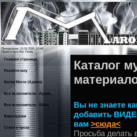
Понедельник, 10.08.2026, 10:46
Приветствую Вас
Гость
Главная страница
Каталог 
Реалити шоу
материал
Колян Maroz (Админ)
Все исполнители - Аудио
Вы не знаете ка
Все исполнители - Video
добавить ВИДЕ
Видеоуроки
вам
>сюда<
Стихи и проза
Просьба делать 