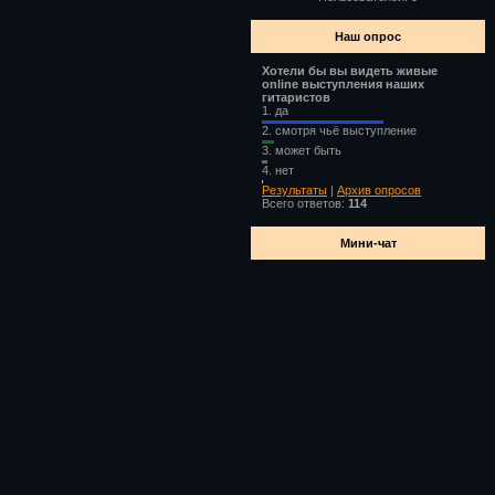
Наш опрос
Хотели бы вы видеть живые
online выступления наших
гитаристов
1.
да
2.
смотря чьё выступление
3.
может быть
4.
нет
Результаты
|
Архив опросов
Всего ответов:
114
Мини-чат