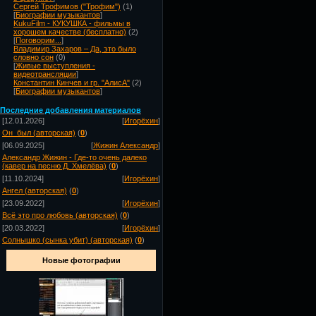
Сергей Трофимов ("Трофим")
(1)
[
Биографии музыкантов
]
KukuFilm - КУКУШКА - фильмы в
хорошем качестве (бесплатно)
(2)
[
Поговорим...
]
Владимир Захаров – Да, это было
словно сон
(0)
[
Живые выступления -
видеотрансляции
]
Константин Кинчев и гр. "АлисА"
(2)
[
Биографии музыкантов
]
Посл
едние добавления материалов
[12.01.2026]
[
Игорёхин
]
Он_был (авторская)
(
0
)
[06.09.2025]
[
Жижин Александр
]
Александр Жижин - Где-то очень далеко
(кавер на песню Д. Хмелёва)
(
0
)
[11.10.2024]
[
Игорёхин
]
Ангел (авторская)
(
0
)
[23.09.2022]
[
Игорёхин
]
Всё это про любовь (авторская)
(
0
)
[20.03.2022]
[
Игорёхин
]
Солнышко (сынка убит) (авторская)
(
0
)
Новые фотографии