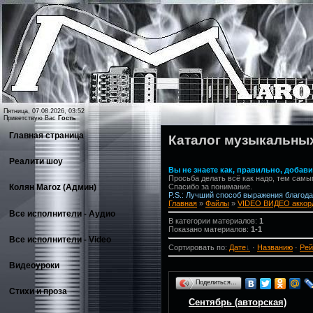
Пятница, 07.08.2026, 03:52
Приветствую Вас
Гость
Главная страница
Каталог музыкальны
Реалити шоу
Вы не знаете как, правильно, доба
Просьба делать всё как надо, тем самы
Спасибо за понимание.
Колян Maroz (Админ)
P.S.: Лучший способ выражения благодар
Главная
»
Файлы
»
VIDEO ВИДЕО аккорд
Все исполнители - Аудио
В категории материалов:
1
Показано материалов:
1-1
Все исполнители - Video
Сортировать по:
Дате
·
Названию
·
Рей
Видеоуроки
Поделиться…
Стихи и проза
Сентябрь (авторская)