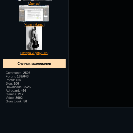
[
Другие
]
[
Колян Maroz
]
[
Гитара и девушка
]
Счетчик материалов
Comments:
2526
Forum:
159/648
Photo:
155
Blog:
106
Downloads:
2525
Ad-board:
466
Games:
217
Video:
8602
Guestbook:
56