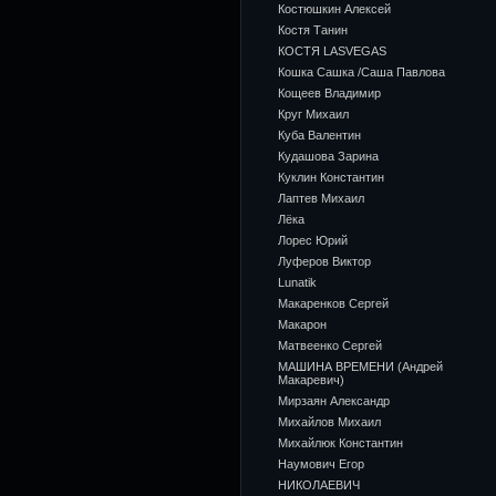
Костюшкин Алексей
Костя Танин
КОСТЯ LASVEGAS
Кошка Сашка /Саша Павлова
Кощеев Владимир
Круг Михаил
Куба Валентин
Кудашова Зарина
Куклин Константин
Лаптев Михаил
Лёка
Лорес Юрий
Луферов Виктор
Lunatik
Макаренков Сергей
Макарон
Матвеенко Сергей
МАШИНА ВРЕМЕНИ (Андрей
Макаревич)
Мирзаян Александр
Михайлов Михаил
Михайлюк Константин
Наумович Егор
НИКОЛАЕВИЧ