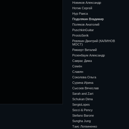
Новиков Александр
Нотик Сергей
Нур Раиса
Подолякин Владимир
Поляков Анатолий
PuschkinGuitar
ProstoSerik
Ревякин Дмитрий (КАЛИНОВ
МОСТ)
Риккерт Виталий
Розенбаум Александр
Саврас Дима
Семён
Славян
Соколова Ольга
Сурина Ирина
Сысоев Вячеслав
Sarah and Zart
Schukan Dima
SergioLopes
Socci & Pency
Stefano Barone
Sungha Jung
Таис Логвиненко