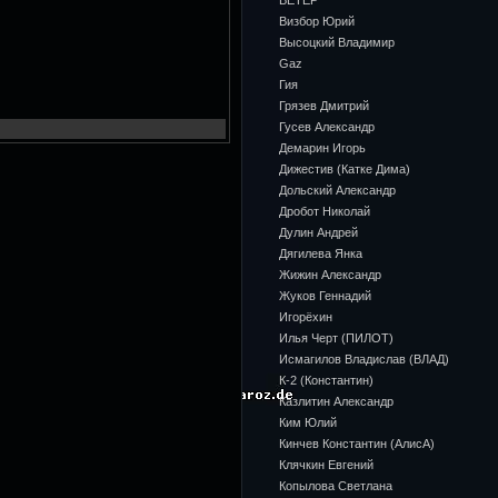
ВЕТЕР
Визбор Юрий
Высоцкий Владимир
Gaz
Гия
Грязев Дмитрий
Гусев Александр
Демарин Игорь
Дижестив (Катке Дима)
Дольский Александр
Дробот Николай
Дулин Андрей
Дягилева Янка
Жижин Александр
Жуков Геннадий
Игорёхин
Илья Черт (ПИЛОТ)
Исмагилов Владислав (ВЛАД)
К-2 (Константин)
Казлитин Александр
Ким Юлий
Кинчев Константин (АлисА)
Клячкин Евгений
Копылова Светлана