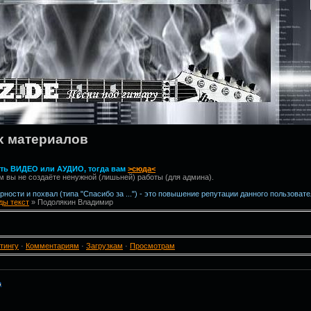
х материалов
вить ВИДЕО или АУДИО, тогда вам
>сюда<
м вы не создаёте ненужной (лишьней) работы (для админа).
ности и похвал (типа "Спасибо за ...") - это повышение репутации данного пользовате
ы текст
» Подолякин Владимир
тингу
·
Комментариям
·
Загрузкам
·
Просмотрам