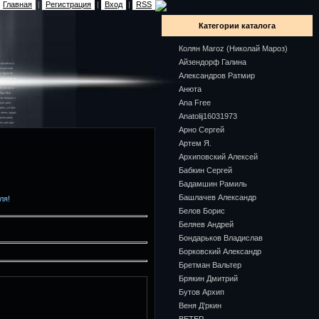
Главная
|
Регистрация
|
Вход
|
RSS
Категории каталога
Колян Maroz (Николай Мароз)
Айзендорф Галина
Александров Ратмир
Анюта
Ana Free
Anatolij16031973
Арно Сергей
Артем Я.
Архиповский Алексей
Бабкин Сергей
Бадамшин Рамиль
Башлачев Александр
ля!
Белов Борис
Беляев Андрей
Бондарьков Владислав
Борковский Александр
Бретман Вальтер
Брякин Дмитрий
Бутов Архип
Веня Д'ркин