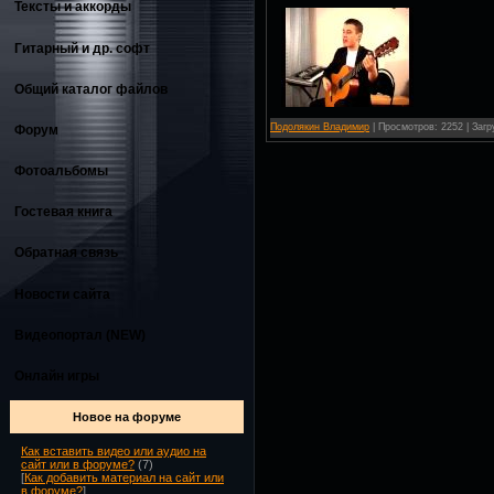
Тексты и аккорды
Гитарный и др. софт
Общий каталог файлов
Подолякин Владимир
| Просмотров: 2252 | Загр
Форум
Фотоальбомы
Гостевая книга
Обратная связь
Новости сайта
Видеопортал (NEW)
Онлайн игры
Новое на форуме
Как вставить видео или аудио на
сайт или в форуме?
(7)
[
Как добавить материал на сайт или
в форуме?
]