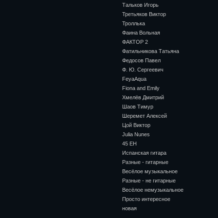
Тальков Игорь
Третьяков Виктор
Троллька
Фаина Вольная
ФАКТОР 2
Фатильникова Татьяна
Федосов Павел
Ф. Ю. Сергеевич
FeyaAqua
Fiona and Emily
Хмелёв Дмитрий
Шаов Тимур
Шеремет Алексей
Цой Виктор
Julia Nunes
45 ЕН
Испанская гитара
Разные - гитарные
Весёлое музыкальное
Разные - не гитарные
Весёлое немузыкальное
Просто интересное
новая