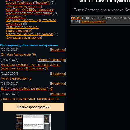
Мне от тебя не нужно 
Сергей Трофимов ("Трофим")
(1)
[
Биографии музыкантов
]
Текст Светлая аранжировка Ka
KukuFilm - КУКУШКА - фильмы в
хорошем качестве (бесплатно)
(2)
[
Поговорим...
]
ВЕТЕР
| Просмотров: 2164 | Загрузок: 
Владимир Захаров – Да, это было
0.0/0 |
Комментарии (1)
словно сон
(0)
[
Живые выступления -
видеотрансляции
]
Константин Кинчев и гр. "АлисА"
(2)
[
Биографии музыкантов
]
Посл
едние добавления материалов
[12.01.2026]
[
Игорёхин
]
Он_был (авторская)
(
0
)
[06.09.2025]
[
Жижин Александр
]
Александр Жижин - Где-то очень далеко
(кавер на песню Д. Хмелёва)
(
0
)
[11.10.2024]
[
Игорёхин
]
Ангел (авторская)
(
0
)
[23.09.2022]
[
Игорёхин
]
Всё это про любовь (авторская)
(
0
)
[20.03.2022]
[
Игорёхин
]
Солнышко (сынка убит) (авторская)
(
0
)
Новые фотографии