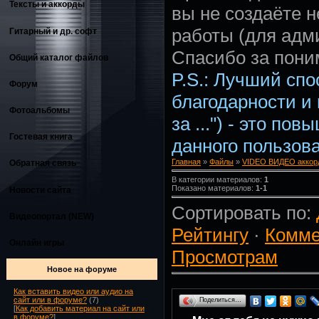
Тексты и аккорды
вы не создаёте 
работы (для адм
Гитарный и др. софт
Спасибо за пони
Общий каталог файлов
P.S.: Лучший сп
Форум
благодарности и
Фотоальбомы
за ...") - это по
Гостевая книга
данного пользова
Главная
»
Файлы
»
VIDEO ВИДЕО аккорд
Обратная связь
В категории материалов:
1
Показано материалов:
1-1
Новости сайта
Сортировать по:
Видеопортал (NEW)
Рейтингу
·
Комме
Онлайн игры
Просмотрам
Новое на форуме
Как вставить видео или аудио на
сайт или в форуме?
(7)
Поделиться…
[
Как добавить материал на сайт или
в форуме?
]