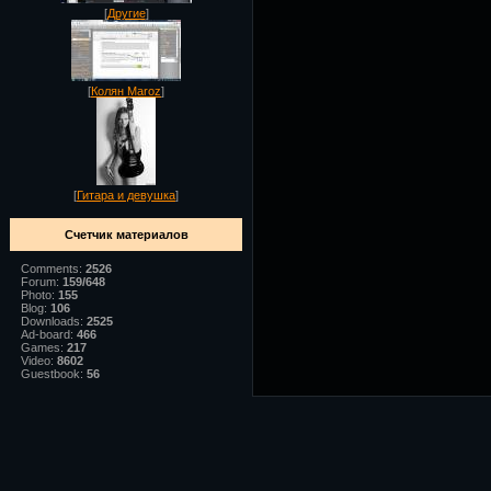
[
Другие
]
[
Колян Maroz
]
[
Гитара и девушка
]
Счетчик материалов
Comments:
2526
Forum:
159/648
Photo:
155
Blog:
106
Downloads:
2525
Ad-board:
466
Games:
217
Video:
8602
Guestbook:
56