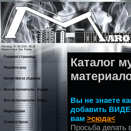
Пятница, 07.08.2026, 06:28
Приветствую Вас
Гость
Главная страница
Каталог 
Реалити шоу
материал
Колян Maroz (Админ)
Все исполнители - Аудио
Вы не знаете ка
Все исполнители - Video
добавить ВИДЕ
Видеоуроки
вам
>сюда<
Стихи и проза
Просьба делать 