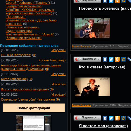
Поделиться…
Сергей Трофимов ("Трофим")
(1)
[
Биографии музыкантов
]
Поговорить хотелось (на 
KukuFilm - КУКУШКА - фильмы в
хорошем качестве (бесплатно)
(2)
[
Поговорим...
]
Владимир Захаров – Да, это было
словно сон
(0)
[
Живые выступления -
видеотрансляции
]
Константин Кинчев и гр. "АлисА"
(2)
[
Биографии музыкантов
]
Посл
едние добавления материалов
Фаина Вольная
| Просмотров: 2101 | Загрузок:
[12.01.2026]
[
Игорёхин
]
Он_был (авторская)
(
0
)
Поделиться…
[06.09.2025]
[
Жижин Александр
]
Александр Жижин - Где-то очень далеко
Кто в ответе (авторская)
(кавер на песню Д. Хмелёва)
(
0
)
[11.10.2024]
[
Игорёхин
]
Ангел (авторская)
(
0
)
[23.09.2022]
[
Игорёхин
]
Всё это про любовь (авторская)
(
0
)
[20.03.2022]
[
Игорёхин
]
Солнышко (сынка убит) (авторская)
(
0
)
Фаина Вольная
| Просмотров: 1916 | Загрузок:
Новые фотографии
Поделиться…
Я ростом мал (авторская)