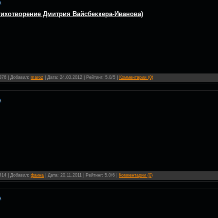
стихотворение Дмитрия Вайсбеккера-Иванова)
 376 | Добавил:
maroz
| Дата:
24.03.2012
| Рейтинг: 5.0/5 |
Комментарии (0)
 414 | Добавил:
фаина
| Дата:
20.11.2011
| Рейтинг: 5.0/6 |
Комментарии (0)