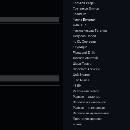
Тальков Игорь
Третьяков Виктор
Троллька
Фаина Вольная
ФАКТОР 2
Фатильникова Татьяна
Федосов Павел
Ф. Ю. Сергеевич
FeyaAqua
Fiona and Emily
Хмелёв Дмитрий
Шаов Тимур
Шеремет Алексей
Цой Виктор
Julia Nunes
45 ЕН
Испанская гитара
Разные - гитарные
Весёлое музыкальное
Разные - не гитарные
Весёлое немузыкальное
Просто интересное
новая