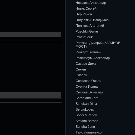
Новиков Александр
Нотик Сергей
Нур Раиса
Подолякин Владимир
Поляков Анатолий
PuschkinGuitar
ProstoSerik
Ревякин Дмитрий (КАЛИНОВ
МОСТ)
Риккерт Виталий
Розенбаум Александр
Саврас Дима
Семён
Славян
Соколова Ольга
Сурина Ирина
Сысоев Вячеслав
Sarah and Zart
Schukan Dima
SergioLopes
Socci & Pency
Stefano Barone
Sungha Jung
Таис Логвиненко