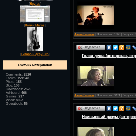
[
Другие
]
[
Колян Maroz
]
Фаина Вольная
| Просмотров: 1865 | Загрузок:
Поделиться…
[
Гитара и девушка
]
Голая душа (авторская, от
Счетчик материалов
Comments:
2526
Forum:
159/648
Photo:
155
Blog:
106
Downloads:
2525
Ad-board:
466
Фаина Вольная
| Просмотров: 3471 | Загрузок: 
Games:
217
Video:
8602
Guestbook:
56
Поделиться…
Наивысший разум (авторск