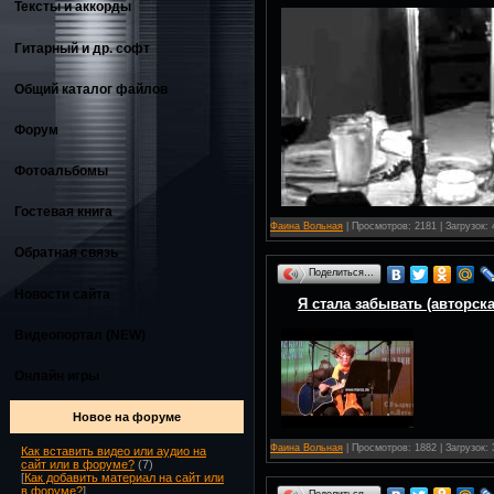
Тексты и аккорды
Гитарный и др. софт
Общий каталог файлов
Форум
Фотоальбомы
Гостевая книга
Фаина Вольная
| Просмотров: 2181 | Загрузок:
Обратная связь
Поделиться…
Новости сайта
Я стала забывать (авторска
Видеопортал (NEW)
Онлайн игры
Новое на форуме
Фаина Вольная
| Просмотров: 1882 | Загрузок:
Как вставить видео или аудио на
сайт или в форуме?
(7)
[
Как добавить материал на сайт или
в форуме?
]