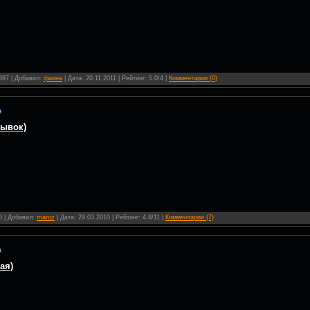
 397 | Добавил:
фаина
| Дата:
20.11.2011
| Рейтинг: 5.0/4 |
Комментарии (0)
рывок)
0 | Добавил:
maroz
| Дата:
29.03.2010
| Рейтинг: 4.8/11 |
Комментарии (7)
ая)