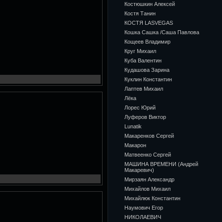
Костюшкин Алексей
Костя Танин
КОСТЯ LASVEGAS
Кошка Сашка /Саша Павлова
Кощеев Владимир
Круг Михаил
Куба Валентин
Кудашова Зарина
Куклин Константин
Лаптев Михаил
Лёка
Лорес Юрий
Луферов Виктор
Lunatik
Макаренков Сергей
Макарон
Матвеенко Сергей
МАШИНА ВРЕМЕНИ (Андрей
Макаревич)
Мирзаян Александр
Михайлов Михаил
Михайлюк Константин
Наумович Егор
НИКОЛАЕВИЧ