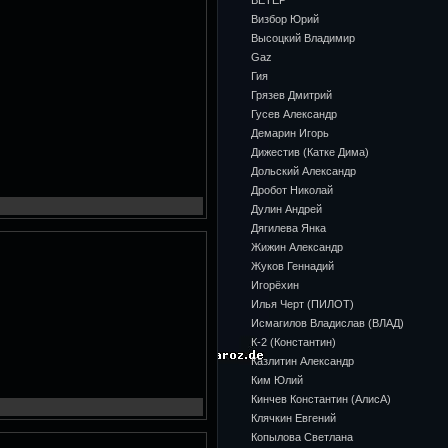
ВЕТЕР
Визбор Юрий
Высоцкий Владимир
Gaz
Гия
Грязев Дмитрий
Гусев Александр
Демарин Игорь
Дижестив (Катке Дима)
Дольский Александр
Дробот Николай
Дулин Андрей
Дягилева Янка
Жижин Александр
Жуков Геннадий
Игорёхин
Илья Черт (ПИЛОТ)
Исмагилов Владислав (ВЛАД)
К-2 (Константин)
Казлитин Александр
Ким Юлий
Кинчев Константин (АлисА)
Клячкин Евгений
Копылова Светлана