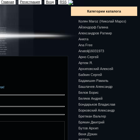
Главная
|
Регистрация
|
Вход
|
RSS
Категории каталога
Колян Maroz (Николай Мароз)
Айзендорф Галина
Александров Ратмир
Анюта
Ana Free
Anatolij16031973
Арно Сергей
Артем Я.
Архиповский Алексей
Бабкин Сергей
Бадамшин Рамиль
Башлачев Александр
ля!
Белов Борис
Беляев Андрей
Бондарьков Владислав
Борковский Александр
Бретман Вальтер
Брякин Дмитрий
Бутов Архип
Веня Д'ркин