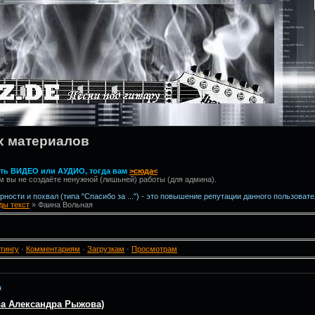
х материалов
вить ВИДЕО или АУДИО, тогда вам
>сюда<
м вы не создаёте ненужной (лишьней) работы (для админа).
ности и похвал (типа "Спасибо за ...") - это повышение репутации данного пользовате
ы текст
» Фаина Вольная
тингу
·
Комментариям
·
Загрузкам
·
Просмотрам
ва Александра Рыжова)