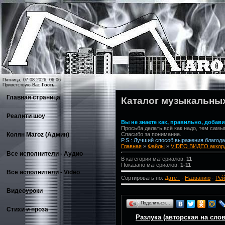
Пятница, 07.08.2026, 06:06
Приветствую Вас
Гость
Главная страница
Каталог музыкальны
Реалити шоу
Вы не знаете как, правильно, доба
Просьба делать всё как надо, тем самы
Спасибо за понимание.
Колян Maroz (Админ)
P.S.: Лучший способ выражения благодар
Главная
»
Файлы
»
VIDEO ВИДЕО аккорд
Все исполнители - Аудио
В категории материалов:
11
Показано материалов:
1-11
Все исполнители - Video
Сортировать по:
Дате
·
Названию
·
Рей
Видеоуроки
Поделиться…
Стихи и проза
Разлука (авторская на сло