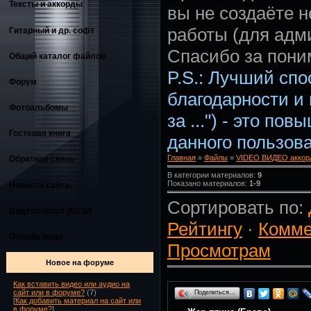
Тексты и аккорды
вы не создаёте 
работы (для адм
Гитарный и др. софт
Спасибо за пони
Общий каталог файлов
P.S.: Лучший сп
Форум
благодарности и
Фотоальбомы
за ...") - это по
Гостевая книга
данного пользова
Главная
»
Файлы
»
VIDEO ВИДЕО аккорд
Обратная связь
В категории материалов:
9
Показано материалов:
1-9
Новости сайта
Сортировать по:
Видеопортал (NEW)
Рейтингу
·
Комме
Онлайн игры
Просмотрам
Новое на форуме
Как вставить видео или аудио на
сайт или в форуме?
(7)
Поделиться…
[
Как добавить материал на сайт или
в форуме?
]