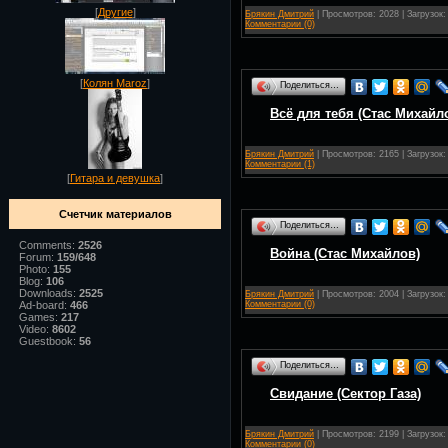
[
Другие
]
Брякин Дмитрий
| Просмотров: 2028 | Загрузок:
Комментарии (0)
[
Колян Maroz
]
Поделиться…
Всё для тебя (Стас Михайл
Брякин Дмитрий
| Просмотров: 2165 | Загрузок:
Комментарии (1)
[
Гитара и девушка
]
Счетчик материалов
Поделиться…
Comments:
2526
Война (Стас Михайлов)
Forum:
159/648
Photo:
155
Blog:
106
Downloads:
2525
Брякин Дмитрий
| Просмотров: 2004 | Загрузок:
Комментарии (0)
Ad-board:
466
Games:
217
Video:
8602
Guestbook:
56
Поделиться…
Свидание (Сектор Газа)
Брякин Дмитрий
| Просмотров: 2199 | Загрузок:
Комментарии (0)