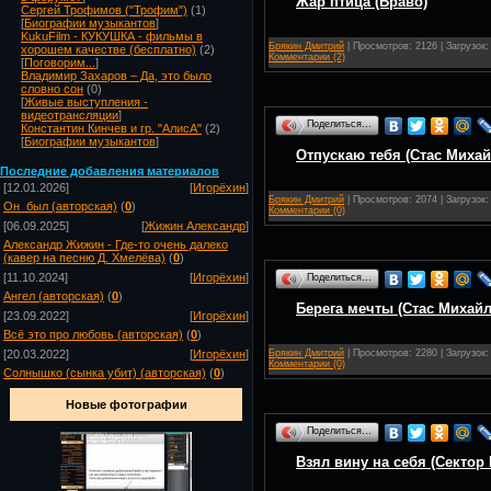
Жар птица (Браво)
Сергей Трофимов ("Трофим")
(1)
[
Биографии музыкантов
]
KukuFilm - КУКУШКА - фильмы в
Брякин Дмитрий
| Просмотров: 2126 | Загрузок:
хорошем качестве (бесплатно)
(2)
Комментарии (2)
[
Поговорим...
]
Владимир Захаров – Да, это было
словно сон
(0)
[
Живые выступления -
видеотрансляции
]
Поделиться…
Константин Кинчев и гр. "АлисА"
(2)
[
Биографии музыкантов
]
Отпускаю тебя (Стас Михай
Посл
едние добавления материалов
[12.01.2026]
[
Игорёхин
]
Брякин Дмитрий
| Просмотров: 2074 | Загрузок:
Он_был (авторская)
(
0
)
Комментарии (0)
[06.09.2025]
[
Жижин Александр
]
Александр Жижин - Где-то очень далеко
(кавер на песню Д. Хмелёва)
(
0
)
[11.10.2024]
[
Игорёхин
]
Поделиться…
Ангел (авторская)
(
0
)
Берега мечты (Стас Михайл
[23.09.2022]
[
Игорёхин
]
Всё это про любовь (авторская)
(
0
)
Брякин Дмитрий
| Просмотров: 2280 | Загрузок:
[20.03.2022]
[
Игорёхин
]
Комментарии (0)
Солнышко (сынка убит) (авторская)
(
0
)
Новые фотографии
Поделиться…
Взял вину на себя (Сектор 