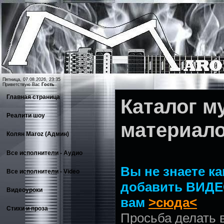
Пятница, 07.08.2026, 23:35
Приветствую Вас
Гость
Главная страница
Каталог 
Реалити шоу
материал
Колян Maroz (Админ)
Все исполнители - Аудио
Вы не знаете ка
Все исполнители - Video
добавить ВИДЕ
Видеоуроки
вам
>сюда<
Стихи и проза
Просьба делать 