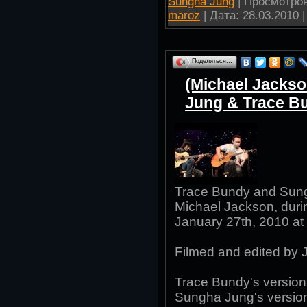
Sungha Jung
| Просмотров:
maroz
| Дата:
28.03.2010
|
Поделиться…
(Michael Jackson
Jung & Trace B
Trace Bundy and Sungh
Michael Jackson, durin
January 27th, 2010 at t
Filmed and edited by 
Trace Bundy's version
Sungha Jung's version