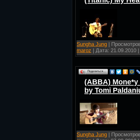
(Titanic) My Hea
Sungha Jung
| Просмотров:
maroz
| Дата:
21.09.2010
|
Поделиться…
(ABBA) Mone*y 
by Tomi Paldani
Sungha Jung
| Просмотров: