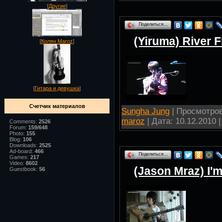
[
Другие
]
Поделиться…
(Yiruma) River F
[
Колян Maroz
]
[
Гитара и девушка
]
Счетчик материалов
Sungha Jung
| Просмотров:
maroz
| Дата:
10.12.2010
|
Comments:
2526
Forum:
159/648
Photo:
155
Blog:
106
Downloads:
2525
Ad-board:
466
Поделиться…
Games:
217
Video:
8602
(Jason Mraz) I'
Guestbook:
56