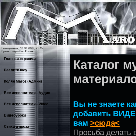
Понедельник, 10.08.2026, 21:45
Приветствую Вас
Гость
Главная страница
Каталог 
Реалити шоу
материал
Колян Maroz (Админ)
Все исполнители - Аудио
Вы не знаете ка
Все исполнители - Video
добавить ВИДЕ
Видеоуроки
вам
>сюда<
Стихи и проза
Просьба делать 