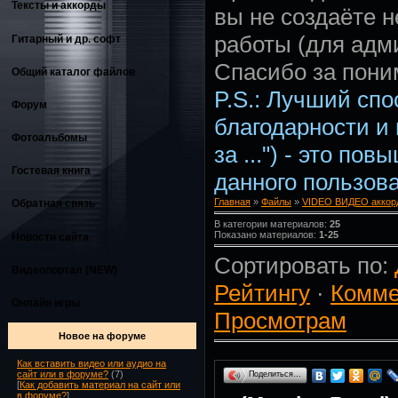
Тексты и аккорды
вы не создаёте 
работы (для адм
Гитарный и др. софт
Спасибо за пони
Общий каталог файлов
P.S.: Лучший сп
Форум
благодарности и
Фотоальбомы
за ...") - это по
Гостевая книга
данного пользова
Главная
»
Файлы
»
VIDEO ВИДЕО аккорд
Обратная связь
В категории материалов:
25
Показано материалов:
1-25
Новости сайта
Сортировать по:
Видеопортал (NEW)
Рейтингу
·
Комме
Онлайн игры
Просмотрам
Новое на форуме
Как вставить видео или аудио на
сайт или в форуме?
(7)
Поделиться…
[
Как добавить материал на сайт или
в форуме?
]