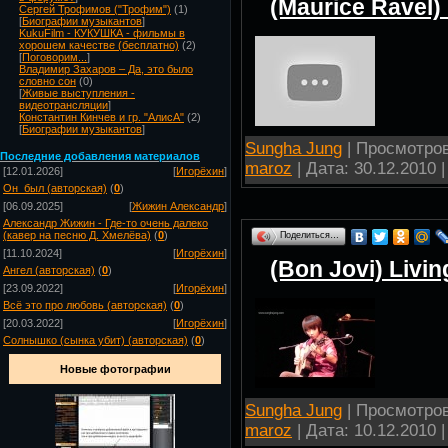
(Maurice Ravel)
Сергей Трофимов ("Трофим")
(1)
[
Биографии музыкантов
]
KukuFilm - КУКУШКА - фильмы в
хорошем качестве (бесплатно)
(2)
[
Поговорим...
]
Владимир Захаров – Да, это было
словно сон
(0)
[
Живые выступления -
видеотрансляции
]
Константин Кинчев и гр. "АлисА"
(2)
[
Биографии музыкантов
]
Sungha Jung
| Просмотров:
Посл
едние добавления материалов
maroz
| Дата:
30.12.2010
|
[12.01.2026]
[
Игорёхин
]
Он_был (авторская)
(
0
)
[06.09.2025]
[
Жижин Александр
]
Александр Жижин - Где-то очень далеко
(кавер на песню Д. Хмелёва)
(
0
)
Поделиться…
[11.10.2024]
[
Игорёхин
]
(Bon Jovi) Livi
Ангел (авторская)
(
0
)
[23.09.2022]
[
Игорёхин
]
Всё это про любовь (авторская)
(
0
)
[20.03.2022]
[
Игорёхин
]
Солнышко (сынка убит) (авторская)
(
0
)
Новые фотографии
Sungha Jung
| Просмотров:
maroz
| Дата:
10.12.2010
|