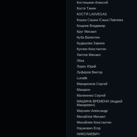
Костюшкин Алексей
Костя Танин
КОСТЯ LASVEGAS
Кошка Сашка /Саша Павлова
Кощеев Владимир
Круг Михаил
Куба Валентин
Кудашова Зарина
Куклин Константин
Лаптев Михаил
Лёка
Лорес Юрий
Луферов Виктор
Lunatik
Макаренков Сергей
Макарон
Матвеенко Сергей
МАШИНА ВРЕМЕНИ (Андрей
Макаревич)
Мирзаян Александр
Михайлов Михаил
Михайлюк Константин
Наумович Егор
НИКОЛАЕВИЧ