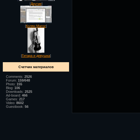
[
Другие
]
[
Колян Maroz
]
[
Гитара и девушка
]
Счетчик материалов
Comments:
2526
Forum:
159/648
Photo:
155
Blog:
106
Downloads:
2525
Ad-board:
466
Games:
217
Video:
8602
Guestbook:
56