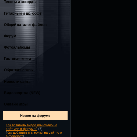
Тексты и аккорды
Гитарный и др. софт
Общий каталог файлов
Форум
Фотоальбомы
Гостевая книга
Обратная связь
Новости сайта
Видеопортал (NEW)
Онлайн игры
Новое на форуме
Как вставить видео или аудио на
сайт или в форуме?
(7)
[
Как добавить материал на сайт или
в форуме?
]