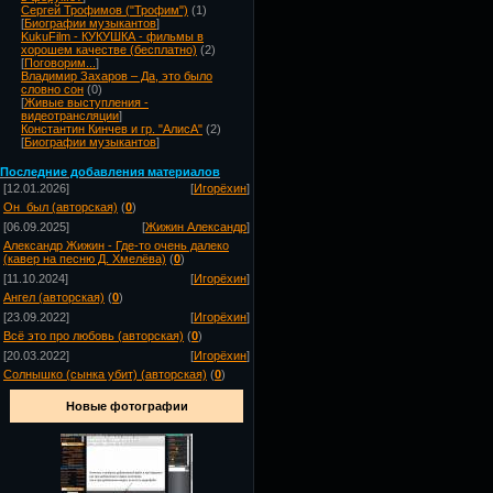
Сергей Трофимов ("Трофим")
(1)
[
Биографии музыкантов
]
KukuFilm - КУКУШКА - фильмы в
хорошем качестве (бесплатно)
(2)
[
Поговорим...
]
Владимир Захаров – Да, это было
словно сон
(0)
[
Живые выступления -
видеотрансляции
]
Константин Кинчев и гр. "АлисА"
(2)
[
Биографии музыкантов
]
Посл
едние добавления материалов
[12.01.2026]
[
Игорёхин
]
Он_был (авторская)
(
0
)
[06.09.2025]
[
Жижин Александр
]
Александр Жижин - Где-то очень далеко
(кавер на песню Д. Хмелёва)
(
0
)
[11.10.2024]
[
Игорёхин
]
Ангел (авторская)
(
0
)
[23.09.2022]
[
Игорёхин
]
Всё это про любовь (авторская)
(
0
)
[20.03.2022]
[
Игорёхин
]
Солнышко (сынка убит) (авторская)
(
0
)
Новые фотографии