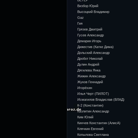
ВЕТЕР
Визбор Юрий
Высоцкий Владимир
Gaz
Гия
Грязев Дмитрий
Гусев Александр
Демарин Игорь
Дижестив (Катке Дима)
Дольский Александр
Дробот Николай
Дулин Андрей
Дягилева Янка
Жижин Александр
Жуков Геннадий
Игорёхин
Илья Черт (ПИЛОТ)
Исмагилов Владислав (ВЛАД)
К-2 (Константин)
Казлитин Александр
Ким Юлий
Кинчев Константин (АлисА)
Клячкин Евгений
Копылова Светлана