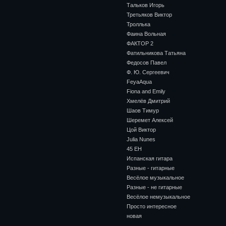
Тальков Игорь
Третьяков Виктор
Троллька
Фаина Вольная
ФАКТОР 2
Фатильникова Татьяна
Федосов Павел
Ф. Ю. Сергеевич
FeyaAqua
Fiona and Emily
Хмелёв Дмитрий
Шаов Тимур
Шеремет Алексей
Цой Виктор
Julia Nunes
45 ЕН
Испанская гитара
Разные - гитарные
Весёлое музыкальное
Разные - не гитарные
Весёлое немузыкальное
Просто интересное
новая