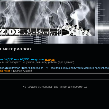
х материалов
вить ВИДЕО или АУДИО, тогда вам
>сюда<
м вы не создаёте ненужной (лишьней) работы (для админа).
ности и похвал (типа "Спасибо за ...") - это повышение репутации данного пользовате
ы текст
» Беляев Андрей
Не найдено материалов, доступных для просмотра