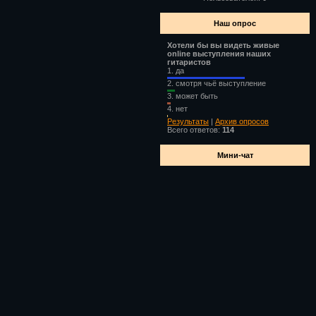
Наш опрос
Хотели бы вы видеть живые
online выступления наших
гитаристов
1.
да
2.
смотря чьё выступление
3.
может быть
4.
нет
Результаты
|
Архив опросов
Всего ответов:
114
Мини-чат