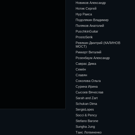
Новиков Александр
Нотик Сергей
Нур Раиса
Подолякин Владимир
Поляков Анатолий
PuschkinGuitar
ProstoSerik
Ревякин Дмитрий (КАЛИНОВ
МОСТ)
Риккерт Виталий
Розенбаум Александр
Саврас Дима
Семён
Славян
Соколова Ольга
Сурина Ирина
Сысоев Вячеслав
Sarah and Zart
Schukan Dima
SergioLopes
Socci & Pency
Stefano Barone
Sungha Jung
Таис Логвиненко