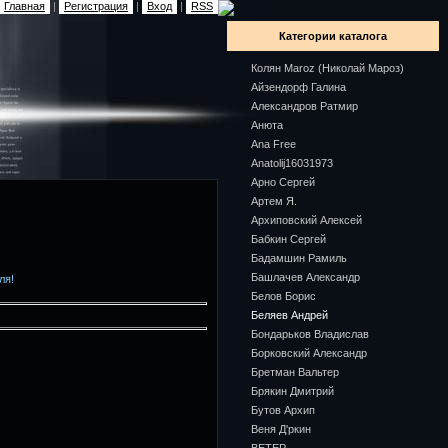
Главная
|
Регистрация
|
Вход
|
RSS
Категории каталога
Колян Maroz (Николай Мароз)
Айзендорф Галина
Александров Ратмир
Анюта
Ana Free
Anatolij16031973
Арно Сергей
Артем Я.
Архиповский Алексей
Бабкин Сергей
Бадамшин Рамиль
Башлачев Александр
ля!
Белов Борис
Беляев Андрей
Бондарьков Владислав
Борковский Александр
Бретман Вальтер
Брякин Дмитрий
Бутов Архип
Веня Д'ркин