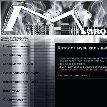
Четверг, 06.08.2026, 14:22
Приветствую Вас
Гость
Главная страница
Каталог музыкальны
Реалити шоу
Вы не знаете как, правильно, доба
Просьба делать всё как надо, тем самы
Спасибо за понимание.
Колян Maroz (Админ)
P.S.: Лучший способ выражения благодар
Главная
»
Файлы
»
VIDEO ВИДЕО аккорд
Все исполнители - Аудио
В категории материалов:
0
Все исполнители - Video
Видеоуроки
Стихи и проза