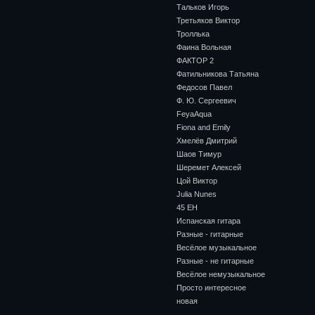
Тальков Игорь
Третьяков Виктор
Троллька
Фаина Вольная
ФАКТОР 2
Фатильникова Татьяна
Федосов Павел
Ф. Ю. Сергеевич
FeyaAqua
Fiona and Emily
Хмелёв Дмитрий
Шаов Тимур
Шеремет Алексей
Цой Виктор
Julia Nunes
45 ЕН
Испанская гитара
Разные - гитарные
Весёлое музыкальное
Разные - не гитарные
Весёлое немузыкальное
Просто интересное
новая