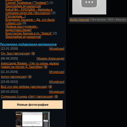
Сергей Трофимов ("Трофим")
(1)
[
Биографии музыкантов
]
KukuFilm - КУКУШКА - фильмы в
хорошем качестве (бесплатно)
(2)
[
Поговорим...
]
Владимир Захаров – Да, это было
Дробот Николай
| Просмотров: 2929 | Загрузок:
словно сон
(0)
[
Живые выступления -
видеотрансляции
]
Константин Кинчев и гр. "АлисА"
(2)
[
Биографии музыкантов
]
Посл
едние добавления материалов
[12.01.2026]
[
Игорёхин
]
Он_был (авторская)
(
0
)
[06.09.2025]
[
Жижин Александр
]
Александр Жижин - Где-то очень далеко
(кавер на песню Д. Хмелёва)
(
0
)
[11.10.2024]
[
Игорёхин
]
Ангел (авторская)
(
0
)
[23.09.2022]
[
Игорёхин
]
Всё это про любовь (авторская)
(
0
)
[20.03.2022]
[
Игорёхин
]
Солнышко (сынка убит) (авторская)
(
0
)
Новые фотографии