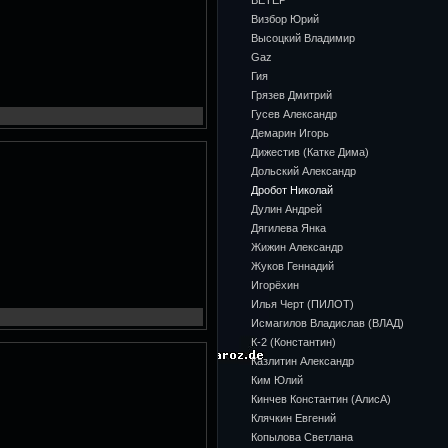
ВЕТЕР
Визбор Юрий
Высоцкий Владимир
Gaz
Гия
Грязев Дмитрий
Гусев Александр
Демарин Игорь
Дижестив (Катке Дима)
Дольский Александр
Дробот Николай
Дулин Андрей
Дягилева Янка
Жижин Александр
Жуков Геннадий
Игорёхин
Илья Черт (ПИЛОТ)
Исмагилов Владислав (ВЛАД)
К-2 (Константин)
Казлитин Александр
Ким Юлий
Кинчев Константин (АлисА)
Клячкин Евгений
Копылова Светлана