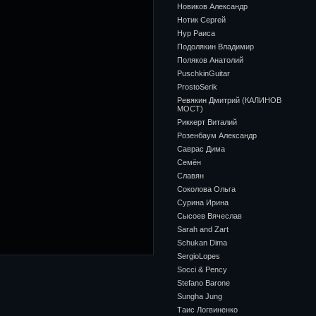
Новиков Александр
Нотик Сергей
Нур Раиса
Подолякин Владимир
Поляков Анатолий
PuschkinGuitar
ProstoSerik
Ревякин Дмитрий (КАЛИНОВ
МОСТ)
Риккерт Виталий
Розенбаум Александр
Саврас Дима
Семён
Славян
Соколова Ольга
Сурина Ирина
Сысоев Вячеслав
Sarah and Zart
Schukan Dima
SergioLopes
Socci & Pency
Stefano Barone
Sungha Jung
Таис Логвиненко