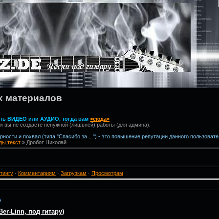
х материалов
вить ВИДЕО или АУДИО, тогда вам
>сюда<
м вы не создаёте ненужной (лишьней) работы (для админа).
ности и похвал (типа "Спасибо за ...") - это повышение репутации данного пользовате
ы текст
» Дробот Николай
тингу
·
Комментариям
·
Загрузкам
·
Просмотрам
er-Linn, под гитару)