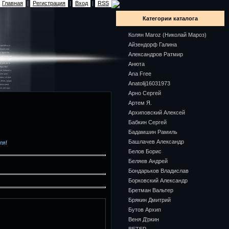
Главная
|
Регистрация
|
Вход
|
RSS
Категории каталога
Колян Maroz (Николай Мароз)
Айзендорф Галина
Александров Ратмир
Анюта
Ana Free
Anatolij16031973
Арно Сергей
Артем Я.
Архиповский Алексей
Бабкин Сергей
Бадамшин Рамиль
Башлачев Александр
ля!
Белов Борис
Беляев Андрей
Бондарьков Владислав
Борковский Александр
Бретман Вальтер
Брякин Дмитрий
Бутов Архип
Веня Д'ркин