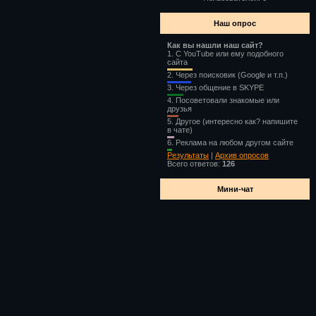
Наш опрос
Как вы нашли наш сайт?
1.
С YouTube или ему подобного
сайта
2.
Через поисковик (Google и т.п.)
3.
Через общение в SKYPE
4.
Посоветовали знакомые или
друзья
5.
Другое (интересно как? напишите
в чате)
6.
Реклама на любом другом сайте
Результаты
|
Архив опросов
Всего ответов:
126
Мини-чат