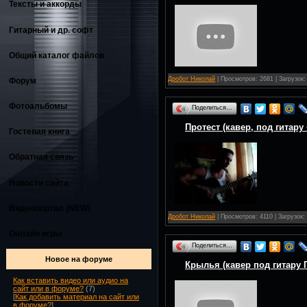
Тексты и аккорды
Гитарный и др. софт
Общий каталог файлов
Дробот Николай
| Просмотров: 2681 | Загрузок:
Форум
Фотоальбомы
Поделиться…
Протест (кавер, под гитару 
Гостевая книга
Обратная связь
Новости сайта
Видеопортал (NEW)
Дробот Николай
| Просмотров: 4110 | Загрузок:
Онлайн игры
Поделиться…
Новое на форуме
Крылья (кавер под гитару 
Как вставить видео или аудио на
сайт или в форуме?
(7)
[
Как добавить материал на сайт или
в форуме?
]