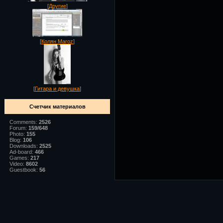
[
Другие
]
[
Колян Maroz
]
[
Гитара и девушка
]
Счетчик материалов
Comments:
2526
Forum:
159/648
Photo:
155
Blog:
106
Downloads:
2525
Ad-board:
466
Games:
217
Video:
8602
Guestbook:
56