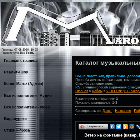
Пятница, 07.08.2026, 19:55
Приветствую Вас
Гость
Главная страница
Каталог музыкальны
Реалити шоу
Вы не знаете как, правильно, доба
Просьба делать всё как надо, тем самы
Спасибо за понимание.
Колян Maroz (Админ)
P.S.: Лучший способ выражения благодар
Главная
»
Файлы
»
VIDEO ВИДЕО аккорд
Все исполнители - Аудио
В категории материалов:
3
Показано материалов:
1-3
Все исполнители - Video
Сортировать по:
Дате
·
Названию
·
Рей
Видеоуроки
Поделиться…
Стихи и проза
Ветер на фонтанке (кавер, B