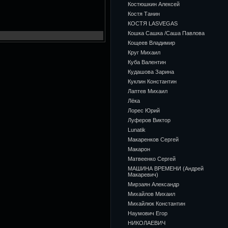
Костюшкин Алексей
Костя Танин
КОСТЯ LASVEGAS
Кошка Сашка /Саша Павлова
Кощеев Владимир
Круг Михаил
Куба Валентин
Кудашова Зарина
Куклин Константин
Лаптев Михаил
Лёка
Лорес Юрий
Луферов Виктор
Lunatik
Макаренков Сергей
Макарон
Матвеенко Сергей
МАШИНА ВРЕМЕНИ (Андрей
Макаревич)
Мирзаян Александр
Михайлов Михаил
Михайлюк Константин
Наумович Егор
НИКОЛАЕВИЧ