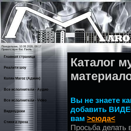
Понедельник, 10.08.2026, 09:17
Приветствую Вас
Гость
Главная страница
Каталог 
Реалити шоу
материал
Колян Maroz (Админ)
Все исполнители - Аудио
Вы не знаете ка
Все исполнители - Video
добавить ВИДЕ
Видеоуроки
вам
>сюда<
Стихи и проза
Просьба делать 