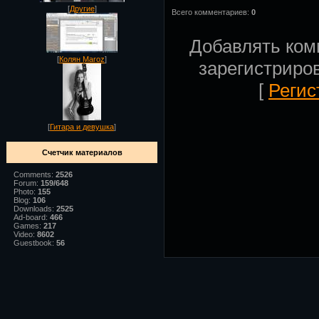
[
Другие
]
Всего комментариев:
0
Добавлять ком
[
Колян Maroz
]
зарегистриро
[
Регис
[
Гитара и девушка
]
Счетчик материалов
Comments:
2526
Forum:
159/648
Photo:
155
Blog:
106
Downloads:
2525
Ad-board:
466
Games:
217
Video:
8602
Guestbook:
56