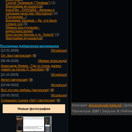
Сергей Трофимов ("Трофим")
(1)
[
Биографии музыкантов
]
KukuFilm - КУКУШКА - фильмы в
хорошем качестве (бесплатно)
(2)
[
Поговорим...
]
Владимир Захаров – Да, это было
словно сон
(0)
[
Живые выступления -
видеотрансляции
]
Константин Кинчев и гр. "АлисА"
(2)
[
Биографии музыкантов
]
Посл
едние добавления материалов
[12.01.2026]
[
Игорёхин
]
Он_был (авторская)
(
0
)
[06.09.2025]
[
Жижин Александр
]
Александр Жижин - Где-то очень далеко
(кавер на песню Д. Хмелёва)
(
0
)
[11.10.2024]
[
Игорёхин
]
Ангел (авторская)
(
0
)
[23.09.2022]
[
Игорёхин
]
Всё это про любовь (авторская)
(
0
)
[20.03.2022]
[
Игорёхин
]
Солнышко (сынка убит) (авторская)
(
0
)
Категория:
Архиповский Алексей
| Доба
Новые фотографии
Просмотров:
2107
| Загрузок:
0
| Рейтин