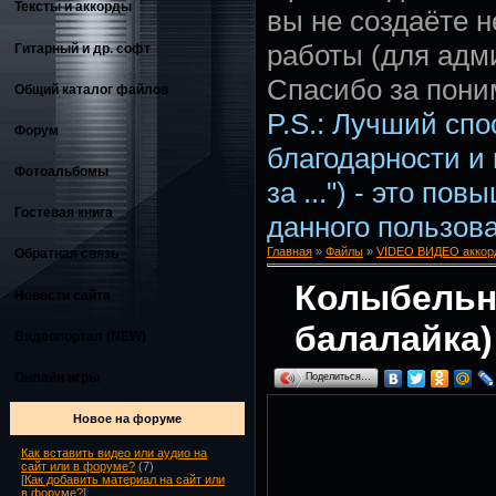
Тексты и аккорды
вы не создаёте 
работы (для адм
Гитарный и др. софт
Спасибо за пони
Общий каталог файлов
P.S.: Лучший сп
Форум
благодарности и
Фотоальбомы
за ...") - это по
Гостевая книга
данного пользова
Главная
»
Файлы
»
VIDEO ВИДЕО аккорд
Обратная связь
Колыбельн
Новости сайта
балалайка)
Видеопортал (NEW)
Онлайн игры
Поделиться…
Новое на форуме
Как вставить видео или аудио на
сайт или в форуме?
(7)
[
Как добавить материал на сайт или
в форуме?
]