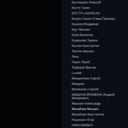
Костюшкин Алексей
Костя Танин
КОСТЯ LASVEGAS
Кошка Сашка /Саша Павлова
Кощеев Владимир
Круг Михаил
Куба Валентин
Кудашова Зарина
Куклин Константин
Лаптев Михаил
Лёка
Лорес Юрий
Луферов Виктор
Lunatik
Макаренков Сергей
Макарон
Матвеенко Сергей
МАШИНА ВРЕМЕНИ (Андрей
Макаревич)
Мирзаян Александр
Михайлов Михаил
Михайлюк Константин
Наумович Егор
НИКОЛАЕВИЧ