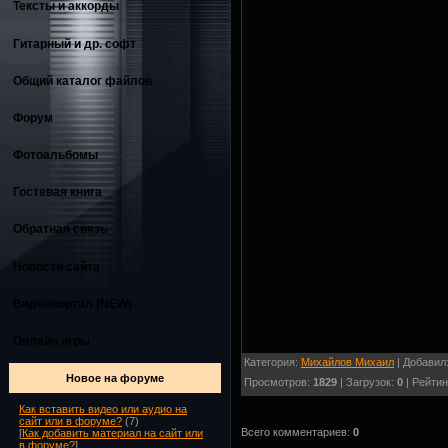
Тексты и аккорды
Гитарный и др. софт
Общий каталог файлов
Форум
Фотоальбомы
Гостевая книга
Обратная связь
Новости сайта
Видеопортал (NEW)
Онлайн игры
Категория:
Михайлов Михаил
| Добавил
Новое на форуме
Просмотров:
1829
| Загрузок:
0
| Рейтин
Как вставить видео или аудио на
сайт или в форуме?
(7)
Всего комментариев:
0
[
Как добавить материал на сайт или
в форуме?
]