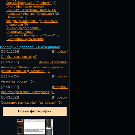
Сергей Трофимов ("Трофим")
(1)
[
Биографии музыкантов
]
KukuFilm - КУКУШКА - фильмы в
хорошем качестве (бесплатно)
(2)
[
Поговорим...
]
Владимир Захаров – Да, это было
словно сон
(0)
[
Живые выступления -
видеотрансляции
]
Константин Кинчев и гр. "АлисА"
(2)
[
Биографии музыкантов
]
Посл
едние добавления материалов
[12.01.2026]
[
Игорёхин
]
Он_был (авторская)
(
0
)
[06.09.2025]
[
Жижин Александр
]
Александр Жижин - Где-то очень далеко
(кавер на песню Д. Хмелёва)
(
0
)
[11.10.2024]
[
Игорёхин
]
Ангел (авторская)
(
0
)
[23.09.2022]
[
Игорёхин
]
Всё это про любовь (авторская)
(
0
)
[20.03.2022]
[
Игорёхин
]
Солнышко (сынка убит) (авторская)
(
0
)
Новые фотографии