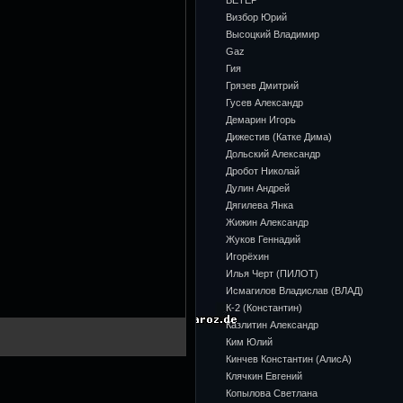
ВЕТЕР
Визбор Юрий
Высоцкий Владимир
Gaz
Гия
Грязев Дмитрий
Гусев Александр
Демарин Игорь
Дижестив (Катке Дима)
Дольский Александр
Дробот Николай
Дулин Андрей
Дягилева Янка
Жижин Александр
Жуков Геннадий
Игорёхин
Илья Черт (ПИЛОТ)
Исмагилов Владислав (ВЛАД)
К-2 (Константин)
Казлитин Александр
Ким Юлий
Кинчев Константин (АлисА)
Клячкин Евгений
Копылова Светлана