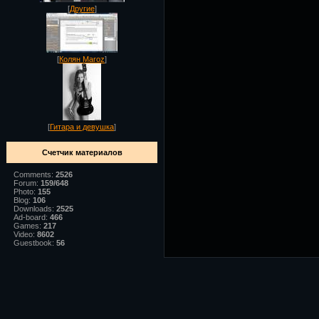
[
Другие
]
[
Колян Maroz
]
[
Гитара и девушка
]
Счетчик материалов
Comments:
2526
Forum:
159/648
Photo:
155
Blog:
106
Downloads:
2525
Ad-board:
466
Games:
217
Video:
8602
Guestbook:
56