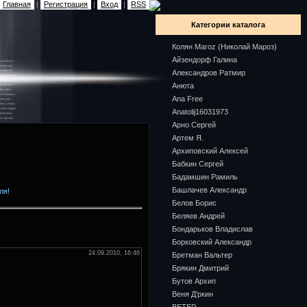
Главная
|
Регистрация
|
Вход
|
RSS
Категории каталога
Колян Maroz (Николай Мароз)
Айзендорф Галина
Александров Ратмир
Анюта
Ana Free
Anatolij16031973
Арно Сергей
Артем Я.
Архиповский Алексей
Бабкин Сергей
Бадамшин Рамиль
Башлачев Александр
ля!
Белов Борис
Беляев Андрей
Бондарьков Владислав
Борковский Александр
24.09.2010, 16:46
Бретман Вальтер
Брякин Дмитрий
Бутов Архип
Веня Д'ркин