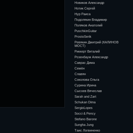
Новиков Александр
Нотик Сергей
Нур Раиса
Подолякин Владимир
Поляков Анатолий
PuschkinGuitar
ProstoSerik
Ревякин Дмитрий (КАЛИНОВ
МОСТ)
Риккерт Виталий
Розенбаум Александр
Саврас Дима
Семён
Славян
Соколова Ольга
Сурина Ирина
Сысоев Вячеслав
Sarah and Zart
Schukan Dima
SergioLopes
Socci & Pency
Stefano Barone
Sungha Jung
Таис Логвиненко