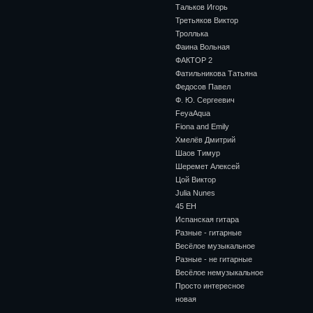
Тальков Игорь
Третьяков Виктор
Троллька
Фаина Вольная
ФАКТОР 2
Фатильникова Татьяна
Федосов Павел
Ф. Ю. Сергеевич
FeyaAqua
Fiona and Emily
Хмелёв Дмитрий
Шаов Тимур
Шеремет Алексей
Цой Виктор
Julia Nunes
45 ЕН
Испанская гитара
Разные - гитарные
Весёлое музыкальное
Разные - не гитарные
Весёлое немузыкальное
Просто интересное
новая