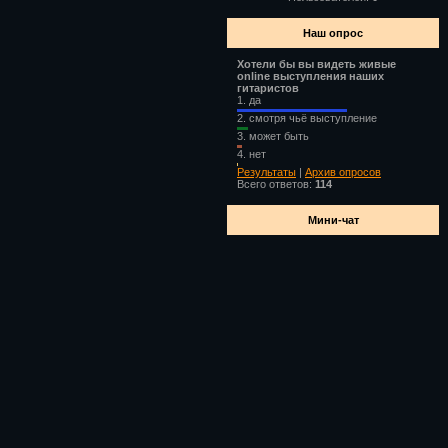
Наш опрос
Хотели бы вы видеть живые
online выступления наших
гитаристов
1.
да
2.
смотря чьё выступление
3.
может быть
4.
нет
Результаты
|
Архив опросов
Всего ответов:
114
Мини-чат