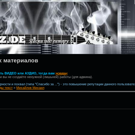
х материалов
вить ВИДЕО или АУДИО, тогда вам
>сюда<
м вы не создаёте ненужной (лишьней) работы (для админа).
ности и похвал (типа "Спасибо за ...") - это повышение репутации данного пользовате
ы текст
»
Михайлов Михаил