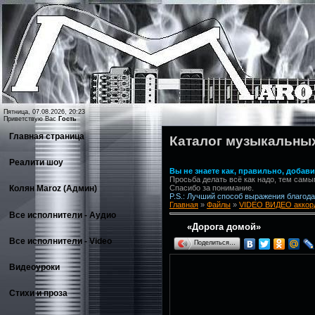
Пятница, 07.08.2026, 20:23
Приветствую Вас
Гость
Главная страница
Каталог музыкальны
Реалити шоу
Вы не знаете как, правильно, доба
Просьба делать всё как надо, тем самы
Спасибо за понимание.
Колян Maroz (Админ)
P.S.: Лучший способ выражения благодар
Главная
»
Файлы
»
VIDEO ВИДЕО аккорд
Все исполнители - Аудио
«Дорога домой»
Все исполнители - Video
Поделиться…
Видеоуроки
Стихи и проза