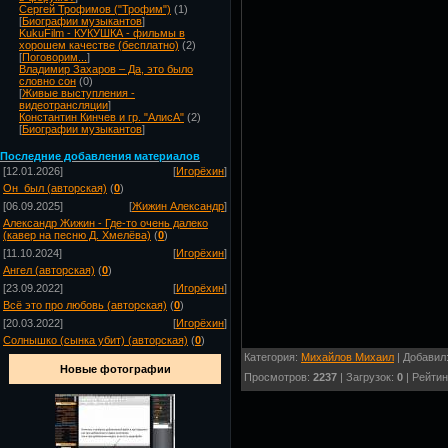
Сергей Трофимов ("Трофим")
(1)
[
Биографии музыкантов
]
KukuFilm - КУКУШКА - фильмы в
хорошем качестве (бесплатно)
(2)
[
Поговорим...
]
Владимир Захаров – Да, это было
словно сон
(0)
[
Живые выступления -
видеотрансляции
]
Константин Кинчев и гр. "АлисА"
(2)
[
Биографии музыкантов
]
Посл
едние добавления материалов
[12.01.2026]
[
Игорёхин
]
Он_был (авторская)
(
0
)
[06.09.2025]
[
Жижин Александр
]
Александр Жижин - Где-то очень далеко
(кавер на песню Д. Хмелёва)
(
0
)
[11.10.2024]
[
Игорёхин
]
Ангел (авторская)
(
0
)
[23.09.2022]
[
Игорёхин
]
Всё это про любовь (авторская)
(
0
)
[20.03.2022]
[
Игорёхин
]
Солнышко (сынка убит) (авторская)
(
0
)
Категория:
Михайлов Михаил
| Добавил
Новые фотографии
Просмотров:
2237
| Загрузок:
0
| Рейтин