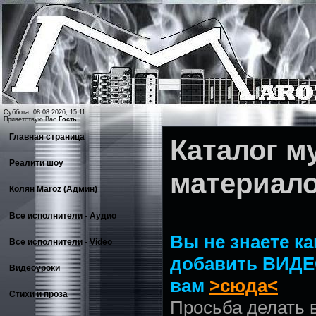
Суббота, 08.08.2026, 15:11
Приветствую Вас
Гость
Главная страница
Каталог 
Реалити шоу
материал
Колян Maroz (Админ)
Все исполнители - Аудио
Вы не знаете ка
Все исполнители - Video
добавить ВИДЕ
Видеоуроки
вам
>сюда<
Стихи и проза
Просьба делать 