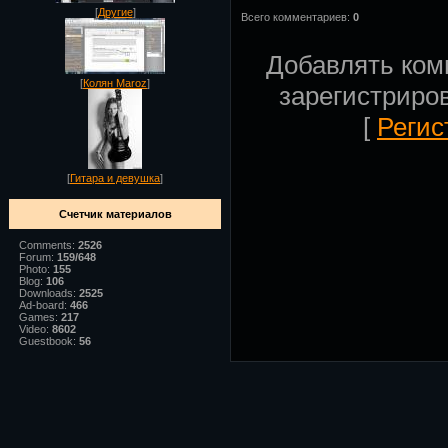
[
Другие
]
Всего комментариев:
0
Добавлять ком
[
Колян Maroz
]
зарегистриро
[
Регис
[
Гитара и девушка
]
Счетчик материалов
Comments:
2526
Forum:
159/648
Photo:
155
Blog:
106
Downloads:
2525
Ad-board:
466
Games:
217
Video:
8602
Guestbook:
56