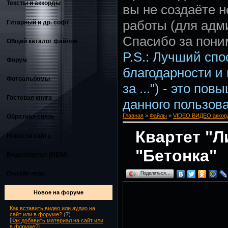
Тексты и аккорды
вы не создаёте 
работы (для адм
Гитарный и др. софт
Спасибо за пони
Общий каталог файлов
P.S.: Лучший сп
Форум
благодарности и
Фотоальбомы
за ...") - это по
Гостевая книга
данного пользова
Главная
»
Файлы
»
VIDEO ВИДЕО аккорд
Обратная связь
Квартет "Л
Новости сайта
"Бетонка"
Видеопортал (NEW)
Онлайн игры
Поделиться…
Новое на форуме
Как вставить видео или аудио на
сайт или в форуме?
(7)
[
Как добавить материал на сайт или
в форуме?
]